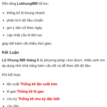
Nền tảng
Lokhung888
hỗ trợ:
thống kê lô khung nhanh
phân tích dữ liệu chuẩn
gợi ý dàn số theo ngày
cập nhật cầu lô liên tục
giúp tiết kiệm rất nhiều thời gian.
Kết Luận
Lô Khung 888 tháng 5
là phương pháp chơi được nhiều anh em
áp dụng nhờ khả năng bám cầu tốt và dễ theo dõi dữ liệu.
Khi kết hợp:
tần suất
Thống kê tần suất loto
lô gan
Thống kê lô gan
chu kỳ
Thống kê chu kỳ đặc biệt
cầu đảo