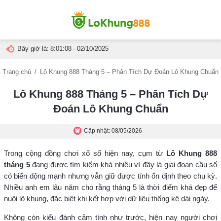
Menu
T
Bây giờ là:
8:01:08
- 02/10/2025
t
Trang chủ
/
Lô Khung 888 Tháng 5 – Phân Tích Dự Đoán Lô Khung Chuẩn
g
Lô Khung 888 Tháng 5 – Phân Tích Dự
Đoán Lô Khung Chuẩn
Cập nhật: 08/05/2026
Trong cộng đồng chơi xổ số hiện nay, cụm từ
Lô Khung 888
tháng 5
đang được tìm kiếm khá nhiều vì đây là giai đoạn cầu số
có biến động mạnh nhưng vẫn giữ được tính ổn định theo chu kỳ.
Nhiều anh em lâu năm cho rằng tháng 5 là thời điểm khá đẹp để
nuôi lô khung, đặc biệt khi kết hợp với dữ liệu thống kê dài ngày.
Không còn kiểu đánh cảm tính như trước, hiện nay người chơi