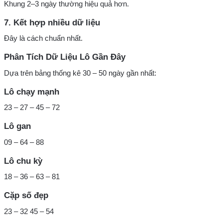
Khung 2–3 ngày thường hiệu quả hơn.
7. Kết hợp nhiều dữ liệu
Đây là cách chuẩn nhất.
Phân Tích Dữ Liệu Lô Gần Đây
Dựa trên bảng thống kê 30 – 50 ngày gần nhất:
Lô chạy mạnh
23 – 27 – 45 – 72
Lô gan
09 – 64 – 88
Lô chu kỳ
18 – 36 – 63 – 81
Cặp số đẹp
23 – 32
45 – 54