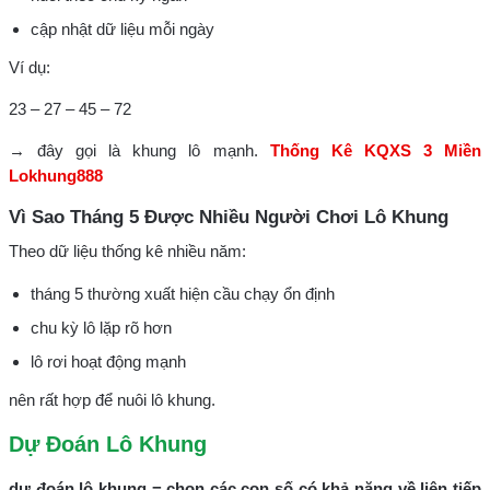
cập nhật dữ liệu mỗi ngày
Ví dụ:
23 – 27 – 45 – 72
→ đây gọi là khung lô mạnh.
Thống Kê KQXS 3 Miền
Lokhung888
Vì Sao Tháng 5 Được Nhiều Người Chơi Lô Khung
Theo dữ liệu thống kê nhiều năm:
tháng 5 thường xuất hiện cầu chạy ổn định
chu kỳ lô lặp rõ hơn
lô rơi hoạt động mạnh
nên rất hợp để nuôi lô khung.
Dự Đoán Lô Khung
dự đoán lô khung = chọn các con số có khả năng về liên tiếp