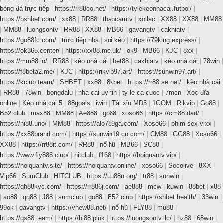
bóng đá trực tiếp
|
https://rr88co.net/
|
https://tylekeonhacai.futbol/
|
https://bshbet.com/
|
xx88
|
RR88
|
thapcamtv
|
xoilac
|
XX88
|
XX88
|
MM88
|
MM88
|
luongsontv
|
RR88
|
XX88
|
MB66
|
gavangtv
|
cakhiatv
|
https://go88fc.com/
|
trực tiếp nba
|
soi kèo
|
https://79king.express/
|
https://ok365.center/
|
https://xx88.me.uk/
|
ok9
|
MB66
|
KJC
|
8xx
|
https://mm88.io/
|
RR88
|
kèo nhà cái
|
bet88
|
cakhiatv
|
kèo nhà cái
|
78win
|
https://f8beta2.me/
|
KJC
|
https://rikvip97.art/
|
https://sunwin97.art/
|
https://kclub.team/
|
SHBET
|
xx88
|
8kbet
|
https://rr88.se.net/
|
kèo nhà cái
|
RR88
|
78win
|
bongdalu
|
nha cai uy tin
|
ty le ca cuoc
|
7mcn
|
Xóc đĩa
online
|
Kèo nhà cái 5
|
88goals
|
iwin
|
Tài xỉu MD5
|
1GOM
|
Rikvip
|
Go88
|
B52 club
|
max88
|
MM88
|
Ae888
|
go88
|
xoso66
|
https://cm88.dad/
|
https://hi88.uno/
|
MM88
|
https://alo789ga.com/
|
Xoso66
|
phim sex vlxx
|
https://xx88brand.com/
|
https://sunwin19.cn.com/
|
CM88
|
GG88
|
Xoso66
|
XX88
|
https://rr88it.com/
|
RR88
|
nổ hũ
|
MB66
|
SC88
|
https://www.fly888.club/
|
hitclub
|
f168
|
https://hoiquantv.vip/
|
https://hoiquantv.site/
|
https://hoiquantv.online/
|
xoso66
|
Socolive
|
8XX
|
Vip66
|
SumClub
|
HITCLUB
|
https://uu88n.org/
|
tr88
|
sunwin
|
https://qh88kyc.com/
|
https://rr886j.com/
|
ae888
|
mcw
|
kuwin
|
88bet
|
x88
|
ao88
|
qq88
|
J88
|
sumclub
|
go88
|
B52 club
|
https://shbet.health/
|
33win
|
99ok
|
gavangtv
|
https://vnew88.net/
|
nổ hũ
|
FLY88
|
mu88
|
https://qs88.team/
|
https://hi88.pink
|
https://luongsontv.llc/
|
hz88
|
68win
|