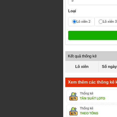
Loại
Lô xiên 2
Lô xiên 3
Kết quả thống kê
Lô xiên
Số ngày
Xem thêm các thống kê 
Thống kê
TẦN SUẤT LOTO
Thống kê
THEO TỔNG