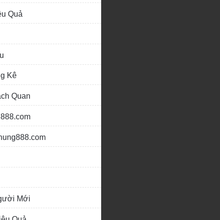
ệu Quả
u
ng Kê
ách Quan
g888.com
Khung888.com
gười Mới
iệu Quả