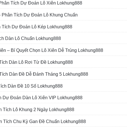
 Phân Tích Dự Đoán Lô Xiên Lokhung888
– Phân Tích Dự Đoán Lô Khung Chuẩn
n Tích Dự Đoán Lô Kép Lokhung888
ích Dàn Lô Chuẩn Lokhung888
iên – Bí Quyết Chọn Lô Xiên Dễ Trúng Lokhung888
 Tích Dàn Lô Rơi Từ Đề Lokhung888
 Tích Dàn Đề Dễ Đánh Tháng 5 Lokhung888
Tích Dàn Đề 10 Số Lokhung888
ch Dự Đoán Dàn Lô Xiên VIP Lokhung888
ân Tích Lô Khung 2 Ngày Lokhung888
n Tích Chu Kỳ Gan Đề Chuẩn Lokhung888