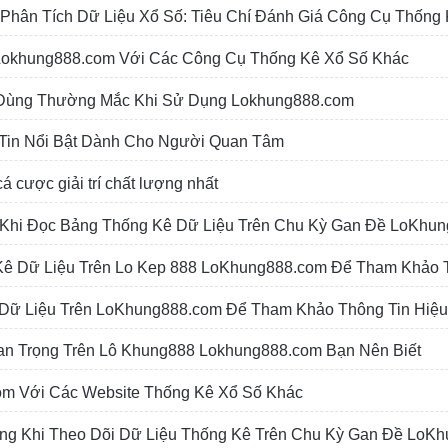
Phân Tích Dữ Liệu Xổ Số: Tiêu Chí Đánh Giá Công Cụ Thống
Lokhung888.com Với Các Công Cụ Thống Kê Xổ Số Khác
Dùng Thường Mắc Khi Sử Dụng Lokhung888.com
 Tin Nổi Bật Dành Cho Người Quan Tâm
á cược giải trí chất lượng nhất
Khi Đọc Bảng Thống Kê Dữ Liệu Trên Chu Kỳ Gan Đề LoKhu
ê Dữ Liệu Trên Lo Kep 888 LoKhung888.com Để Tham Khảo 
Dữ Liệu Trên LoKhung888.com Để Tham Khảo Thông Tin Hiệ
n Trọng Trên Lô Khung888 Lokhung888.com Bạn Nên Biết
m Với Các Website Thống Kê Xổ Số Khác
ng Khi Theo Dõi Dữ Liệu Thống Kê Trên Chu Kỳ Gan Đề LoK