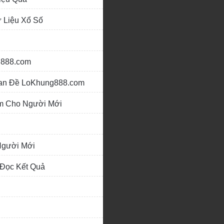
 Liệu Xổ Số
g888.com
Gan Đề LoKhung888.com
om Cho Người Mới
Người Mới
Đọc Kết Quả