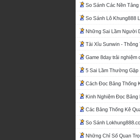
So Sánh Các Nền Tảng 
So Sánh Lô Khung888 
Những Sai Lầm Người 
Tài Xỉu Sunwin - Thông
Game 8day trải nghiệm c
5 Sai Lầm Thường Gặp 
Cách Đọc Bảng Thống K
Kinh Nghiệm Đọc Bảng 
Các Bảng Thống Kê Qua
So Sánh Lokhung888.co
Những Chỉ Số Quan Trọ