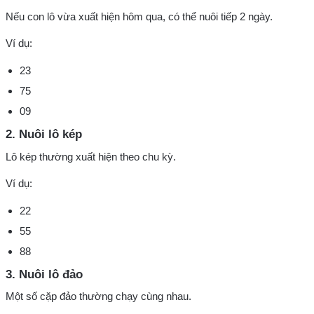
Nếu con lô vừa xuất hiện hôm qua, có thể nuôi tiếp 2 ngày.
Ví dụ:
23
75
09
2. Nuôi lô kép
Lô kép thường xuất hiện theo chu kỳ.
Ví dụ:
22
55
88
3. Nuôi lô đảo
Một số cặp đảo thường chạy cùng nhau.