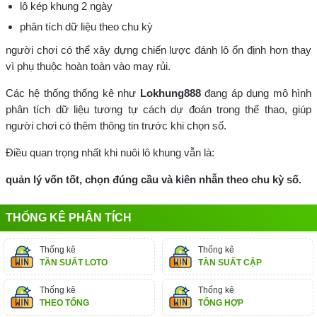
lô kép khung 2 ngày
phân tích dữ liệu theo chu kỳ
người chơi có thể xây dựng chiến lược đánh lô ổn định hơn thay
vì phụ thuộc hoàn toàn vào may rủi.
Các hệ thống thống kê như
Lokhung888
đang áp dụng mô hình
phân tích dữ liệu tương tự cách dự đoán trong thể thao, giúp
người chơi có thêm thông tin trước khi chọn số.
Điều quan trọng nhất khi nuôi lô khung vẫn là:
quản lý vốn tốt, chọn đúng cầu và kiên nhẫn theo chu kỳ số.
THỐNG KÊ PHÂN TÍCH
Thống kê
Thống kê
TẦN SUẤT LOTO
TẦN SUẤT CẶP
Thống kê
Thống kê
THEO TỔNG
TỔNG HỢP