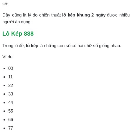
sở.
Đây cũng là lý do chiến thuật
lô kép khung 2 ngày
được nhiều
người áp dụng.
Lô Kép 888
Trong lô đề,
lô kép
là những con số có hai chữ số giống nhau.
Ví dụ:
00
11
22
33
44
55
66
77