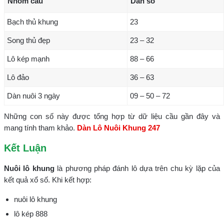
Nhóm cầu
Dàn số
Bạch thủ khung
23
Song thủ đẹp
23 – 32
Lô kép mạnh
88 – 66
Lô đảo
36 – 63
Dàn nuôi 3 ngày
09 – 50 – 72
Những con số này được tổng hợp từ dữ liệu cầu gần đây và
mang tính tham khảo.
Dàn Lô Nuôi Khung 247
Kết Luận
Nuôi lô khung
là phương pháp đánh lô dựa trên chu kỳ lặp của
kết quả xổ số. Khi kết hợp:
nuôi lô khung
lô kép 888