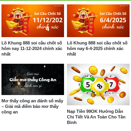
Lô Khung 888 soi cầu chốt số
Lô Khung 888 soi cầu chốt số
hôm nay 11-12-2024 chính xác
hôm nay 6-4-2025 chính xác
nhất
nhất
Mơ thấy công an đánh số mấy
– Giải mã điềm báo mơ thấy
Nạp Tiền 99OK Hướng Dẫn
công an
Chi Tiết Và An Toàn Cho Tân
Binh