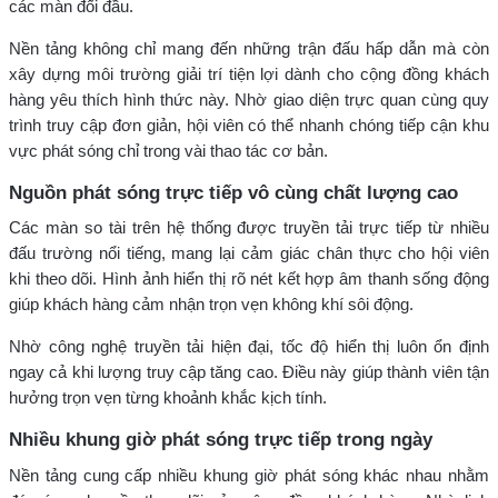
các màn đối đầu.
Nền tảng không chỉ mang đến những trận đấu hấp dẫn mà còn
xây dựng môi trường giải trí tiện lợi dành cho cộng đồng khách
hàng yêu thích hình thức này. Nhờ giao diện trực quan cùng quy
trình truy cập đơn giản, hội viên có thể nhanh chóng tiếp cận khu
vực phát sóng chỉ trong vài thao tác cơ bản.
Nguồn phát sóng trực tiếp vô cùng chất lượng cao
Các màn so tài trên hệ thống được truyền tải trực tiếp từ nhiều
đấu trường nổi tiếng, mang lại cảm giác chân thực cho hội viên
khi theo dõi. Hình ảnh hiển thị rõ nét kết hợp âm thanh sống động
giúp khách hàng cảm nhận trọn vẹn không khí sôi động.
Nhờ công nghệ truyền tải hiện đại, tốc độ hiển thị luôn ổn định
ngay cả khi lượng truy cập tăng cao. Điều này giúp thành viên tận
hưởng trọn vẹn từng khoảnh khắc kịch tính.
Nhiều khung giờ phát sóng trực tiếp trong ngày
Nền tảng cung cấp nhiều khung giờ phát sóng khác nhau nhằm