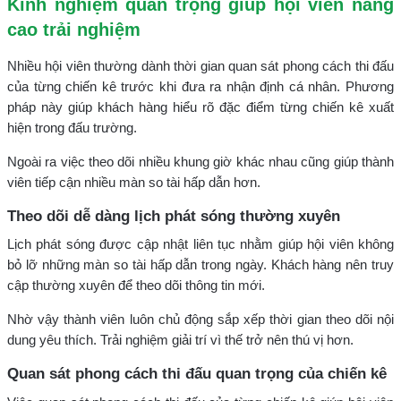
Kinh nghiệm quan trọng giúp hội viên nâng
cao trải nghiệm
Nhiều hội viên thường dành thời gian quan sát phong cách thi đấu
của từng chiến kê trước khi đưa ra nhận định cá nhân. Phương
pháp này giúp khách hàng hiểu rõ đặc điểm từng chiến kê xuất
hiện trong đấu trường.
Ngoài ra việc theo dõi nhiều khung giờ khác nhau cũng giúp thành
viên tiếp cận nhiều màn so tài hấp dẫn hơn.
Theo dõi dễ dàng lịch phát sóng thường xuyên
Lịch phát sóng được cập nhật liên tục nhằm giúp hội viên không
bỏ lỡ những màn so tài hấp dẫn trong ngày. Khách hàng nên truy
cập thường xuyên để theo dõi thông tin mới.
Nhờ vậy thành viên luôn chủ động sắp xếp thời gian theo dõi nội
dung yêu thích. Trải nghiệm giải trí vì thế trở nên thú vị hơn.
Quan sát phong cách thi đấu quan trọng của chiến kê