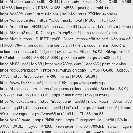
https://bshbet.com/
|
xx88
|
RR88
|
thapcamtv
|
xoilac
|
XX88
|
XX88
|
MM88
|
MM88
|
luongsontv
|
RR88
|
XX88
|
MB66
|
gavangtv
|
cakhiatv
|
https://go88fc.com/
|
trực tiếp nba
|
soi kèo
|
https://79king.express/
|
https://ok365.center/
|
https://xx88.me.uk/
|
ok9
|
MB66
|
KJC
|
8xx
|
https://mm88.io/
|
RR88
|
kèo nhà cái
|
bet88
|
cakhiatv
|
kèo nhà cái
|
78win
|
https://f8beta2.me/
|
KJC
|
https://rikvip97.art/
|
https://sunwin97.art/
|
https://kclub.team/
|
SHBET
|
xx88
|
8kbet
|
https://rr88.se.net/
|
kèo nhà cái
|
RR88
|
78win
|
bongdalu
|
nha cai uy tin
|
ty le ca cuoc
|
7mcn
|
Xóc đĩa
online
|
Kèo nhà cái 5
|
88goals
|
iwin
|
Tài xỉu MD5
|
1GOM
|
Rikvip
|
Go88
|
B52 club
|
max88
|
MM88
|
Ae888
|
go88
|
xoso66
|
https://cm88.dad/
|
https://hi88.uno/
|
MM88
|
https://alo789ga.com/
|
Xoso66
|
phim sex vlxx
|
https://xx88brand.com/
|
https://sunwin19.cn.com/
|
CM88
|
GG88
|
Xoso66
|
XX88
|
https://rr88it.com/
|
RR88
|
nổ hũ
|
MB66
|
SC88
|
https://www.fly888.club/
|
hitclub
|
f168
|
https://hoiquantv.vip/
|
https://hoiquantv.site/
|
https://hoiquantv.online/
|
xoso66
|
Socolive
|
8XX
|
Vip66
|
SumClub
|
HITCLUB
|
https://uu88n.org/
|
tr88
|
sunwin
|
https://qh88kyc.com/
|
https://rr886j.com/
|
ae888
|
mcw
|
kuwin
|
88bet
|
x88
|
ao88
|
qq88
|
J88
|
sumclub
|
go88
|
B52 club
|
https://shbet.health/
|
33win
|
99ok
|
gavangtv
|
https://vnew88.net/
|
nổ hũ
|
FLY88
|
mu88
|
https://qs88.team/
|
https://hi88.pink
|
https://luongsontv.llc/
|
hz88
|
68win
|
XX88
|
8XBET
|
Uy88
|
VN168
|
keonhacai
|
hitclub
|
789club
|
sunwin
|
1gom
|
https://rikvippro.me/
|
TK688
|
bongdalu
|
fb88
|
m88
|
win55
|
86bet
|