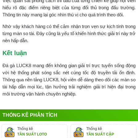
Việc quan sát phong cách thi đấu của từng chiến kê giúp hội viên
hiểu rõ đặc điểm riêng biệt của từng đối thủ trong đấu trường.
Thông tin này mang lại góc nhìn thú vị cho quá trình theo dõi.
Nhờ vậy khách hàng có thể cảm nhận trọn vẹn sự kịch tính trong
từng màn so tài. Đây cũng là yếu tố khiến hình thức giải trí này trở
nên hấp dẫn.
Kết luận
Đá gà LUCK8
mang đến không gian giải trí trực tuyến sống động
với hệ thống phát sóng sắc nét cùng tốc độ truyền tải ổn định.
Thông qua nền tảng
LUCK8
, hội viên dễ dàng theo dõi các màn so
tài hấp dẫn mọi lúc, tận hưởng trải nghiệm giải trí hiện đại trong
môi trường vận hành chuyên nghiệp.
THỐNG KÊ PHÂN TÍCH
Thống kê
Thống kê
TẦN SUẤT LOTO
TẦN SUẤT CẶP