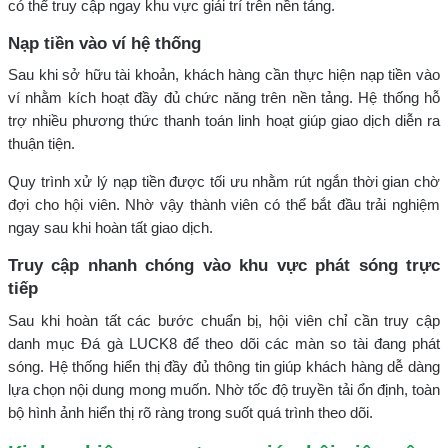
có thể truy cập ngay khu vực giải trí trên nền tảng.
Nạp tiền vào ví hệ thống
Sau khi sở hữu tài khoản, khách hàng cần thực hiện nạp tiền vào
ví nhằm kích hoạt đầy đủ chức năng trên nền tảng. Hệ thống hỗ
trợ nhiều phương thức thanh toán linh hoạt giúp giao dịch diễn ra
thuận tiện.
Quy trình xử lý nạp tiền được tối ưu nhằm rút ngắn thời gian chờ
đợi cho hội viên. Nhờ vậy thành viên có thể bắt đầu trải nghiệm
ngay sau khi hoàn tất giao dịch.
Truy cập nhanh chóng vào khu vực phát sóng trực
tiếp
Sau khi hoàn tất các bước chuẩn bị, hội viên chỉ cần truy cập
danh mục
Đá gà LUCK8
để theo dõi các màn so tài đang phát
sóng. Hệ thống hiển thị đầy đủ thông tin giúp khách hàng dễ dàng
lựa chọn nội dung mong muốn. Nhờ tốc độ truyền tải ổn định, toàn
bộ hình ảnh hiển thị rõ ràng trong suốt quá trình theo dõi.