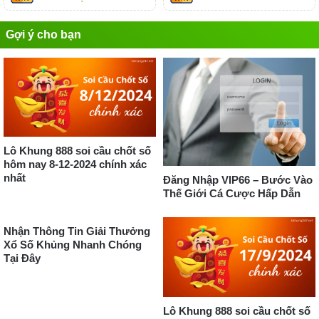
Gợi ý cho bạn
Lô Khung 888 soi cầu chốt số
hôm nay 8-12-2024 chính xác
nhất
Đăng Nhập VIP66 – Bước Vào
Thế Giới Cá Cược Hấp Dẫn
Nhận Thông Tin Giải Thưởng
Xổ Số Khủng Nhanh Chóng
Tại Đây
Lô Khung 888 soi cầu chốt số