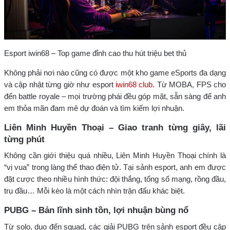
Esport iwin68 – Top game đỉnh cao thu hút triệu bet thủ
Không phải nơi nào cũng có được một kho game eSports đa dạng
và cập nhật từng giờ như esport
iwin68 club
. Từ MOBA, FPS cho
đến battle royale – mọi trường phái đều góp mặt, sẵn sàng để anh
em thỏa mãn đam mê dự đoán và tìm kiếm lợi nhuận.
Liên Minh Huyền Thoại – Giao tranh từng giây, lãi
từng phút
Không cần giới thiệu quá nhiều, Liên Minh Huyền Thoại chính là
“vị vua” trong làng thể thao điện tử. Tại sảnh esport, anh em được
đặt cược theo nhiều hình thức: đội thắng, tổng số mạng, rồng đầu,
trụ đầu… Mỗi kèo là một cách nhìn trận đấu khác biệt.
PUBG – Bản lĩnh sinh tồn, lợi nhuận bùng nổ
Từ solo, duo đến squad, các giải PUBG trên sảnh esport đều cập