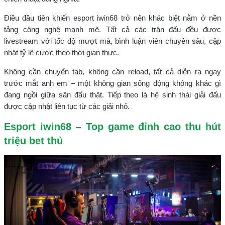
Điều đầu tiên khiến esport iwin68 trở nên khác biệt nằm ở nền
tảng công nghệ mạnh mẽ. Tất cả các trận đấu đều được
livestream với tốc độ mượt mà, bình luận viên chuyên sâu, cập
nhật tỷ lệ cược theo thời gian thực.
Không cần chuyển tab, không cần reload, tất cả diễn ra ngay
trước mắt anh em – một không gian sống động không khác gì
đang ngồi giữa sân đấu thật. Tiếp theo là hệ sinh thái giải đấu
được cập nhật liên tục từ các giải nhỏ.
Esport iwin68 – Top game đỉnh cao thu hút
triệu bet thủ