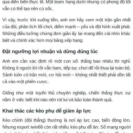
qua diễn biến thực tế. Một team hạng dưới nhưng có phong độ tốt
vẫn có thể tạo nên cú sốc.
Vì vậy, trước khi xuống tiền, anh em hãy xem một trận gần nhất
của đội, phân tích lối chơi, điểm mạnh – yếu và đội hình xuất phát.
Những điều tưởng chừng đơn giản ấy lại mang đến cái nhìn khác
biệt và chính xác hơn mọi bảng xếp hạng.
Đặt ngưỡng lợi nhuận và dừng đúng lúc
Anh em cần xác định rõ một con số: thắng bao nhiêu thì nghỉ.
Không ít người lời rồi vẫn ham, tiếp tục chơi để rồi thua lại toàn bộ.
Sảnh luôn có trận mới, cơ hội mới – không nhất thiết phải dồn tất
cả vào một phiên cược.
Giống như một tuyển thủ chuyên nghiệp, chiến thắng thực sự
nằm ở việc biết khi nào nên rút lui và bảo toàn thành quả.
Khai thác các kèo phụ để giảm áp lực
Kèo chính (đội thắng) thường là nơi áp lực cao, biến động lớn.
Nhưng esport iwin68 còn rất nhiều kèo phụ dễ ăn: Số mạng người