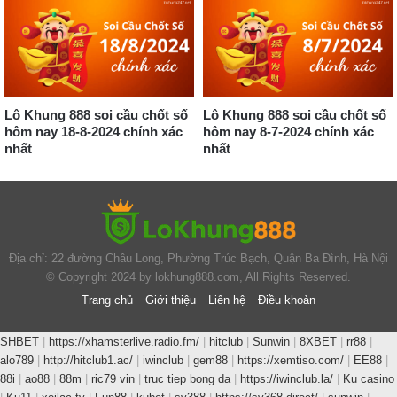
Lô Khung 888 soi cầu chốt số
Lô Khung 888 soi cầu chốt số
hôm nay 18-8-2024 chính xác
hôm nay 8-7-2024 chính xác
nhất
nhất
Địa chỉ: 22 đường Châu Long, Phường Trúc Bạch, Quận Ba Đình, Hà Nội
© Copyright 2024 by lokhung888.com, All Rights Reserved.
Trang chủ
Giới thiệu
Liên hệ
Điều khoản
SHBET
|
https://xhamsterlive.radio.fm/
|
hitclub
|
Sunwin
|
8XBET
|
rr88
|
alo789
|
http://hitclub1.ac/
|
iwinclub
|
gem88
|
https://xemtiso.com/
|
EE88
|
88i
|
ao88
|
88m
|
ric79 vin
|
truc tiep bong da
|
https://iwinclub.la/
|
Ku casino