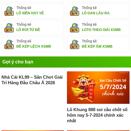
Thống kê
Thống kê
LÔ XIÊN HAY VỀ
LÔ GAN LÂU RA
Thống kê
Thống kê
LÔ RƠI TỪ ĐỀ
LOTO THEO GIẢI XSMB
Thống kê
Thống kê
ĐỀ KÉP LỆCH XSMB
ĐỀ KÉP ÂM XSMB
Gợi ý cho bạn
Nhà Cái KL99 – Sân Chơi Giải
Trí Hàng Đầu Châu Á 2026
Lô Khung 888 soi cầu chốt số
hôm nay 5-7-2024 chính xác
nhất