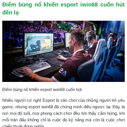
Điểm bùng nổ khiến esport iwin68 cuốn hút
đến lạ
Điểm bùng nổ khiến esport iwin68 cuốn hút
Nhiều người cứ nghĩ Esport là sân chơi của những người trẻ yêu
game, nhưng esport iwin68 đã chứng minh điều ngược lại. Đây là
nơi mọi độ tuổi, mọi phong cách chơi đều tìm thấy cảm hứng, khi
mỗi trận đấu không chỉ là cuộc đọ kỹ năng mà còn là cuộc chơi
chiến thuật đúng nghĩa.