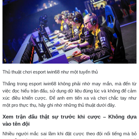
Thủ thuật chơi esport iwin68 như một tuyển thủ
Thắng trong esport iwin68 không phải nhờ may mắn, mà đến từ
việc đọc hiểu trận đấu, sử dụng dữ liệu đúng lúc và không để cảm
xúc điều khiển cược. Để anh em tiến xa và chơi chắc tay như
một pro thực thụ, hãy ghi nhớ những thủ thuật dưới đây.
Xem trận đấu thật sự trước khi cược – Không dựa
vào tên đội
Nhiều người mắc sai lầm khi đặt cược theo đội nổi tiếng mà bỏ