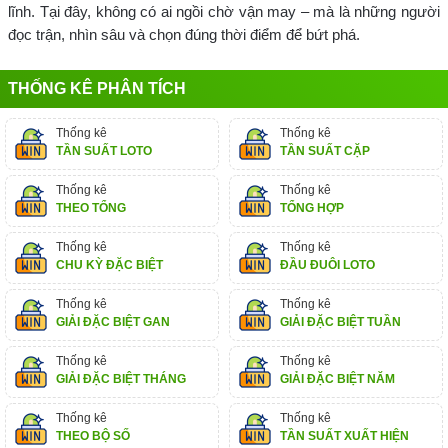
lĩnh. Tại đây, không có ai ngồi chờ vận may – mà là những người
đọc trận, nhìn sâu và chọn đúng thời điểm để bứt phá.
THỐNG KÊ PHÂN TÍCH
Thống kê
Thống kê
TẦN SUẤT LOTO
TẦN SUẤT CẶP
Thống kê
Thống kê
THEO TỔNG
TỔNG HỢP
Thống kê
Thống kê
CHU KỲ ĐẶC BIỆT
ĐẦU ĐUÔI LOTO
Thống kê
Thống kê
GIẢI ĐẶC BIỆT GAN
GIẢI ĐẶC BIỆT TUẦN
Thống kê
Thống kê
GIẢI ĐẶC BIỆT THÁNG
GIẢI ĐẶC BIỆT NĂM
Thống kê
Thống kê
THEO BỘ SỐ
TẦN SUẤT XUẤT HIỆN