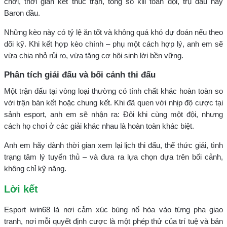
chơi, thời gian kết thúc trận, tổng số kill toàn đội, trụ đầu hay
Baron đầu.
Những kèo này có tỷ lệ ăn tốt và không quá khó dự đoán nếu theo
dõi kỹ. Khi kết hợp kèo chính – phụ một cách hợp lý, anh em sẽ
vừa chia nhỏ rủi ro, vừa tăng cơ hội sinh lời bền vững.
Phân tích giải đấu và bối cảnh thi đấu
Một trận đấu tại vòng loại thường có tính chất khác hoàn toàn so
với trận bán kết hoặc chung kết. Khi đã quen với nhịp độ cược tại
sảnh esport, anh em sẽ nhận ra: Đôi khi cùng một đội, nhưng
cách họ chơi ở các giải khác nhau là hoàn toàn khác biệt.
Anh em hãy dành thời gian xem lại lịch thi đấu, thể thức giải, tình
trạng tâm lý tuyển thủ – và đưa ra lựa chọn dựa trên bối cảnh,
không chỉ kỹ năng.
Lời kết
Esport iwin68 là nơi cảm xúc bùng nổ hòa vào từng pha giao
tranh, nơi mỗi quyết định cược là một phép thử của trí tuệ và bản