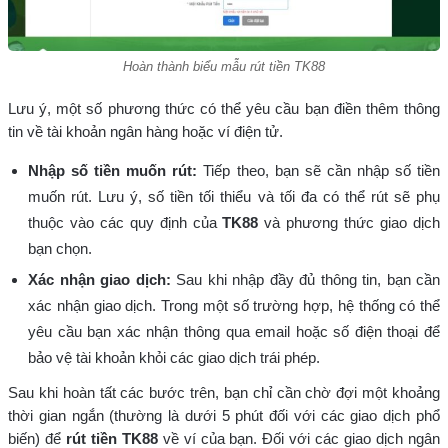
Hoàn thành biểu mẫu rút tiền TK88
Lưu ý, một số phương thức có thể yêu cầu bạn điền thêm thông
tin về tài khoản ngân hàng hoặc ví điện tử.
Nhập số tiền muốn rút:
Tiếp theo, bạn sẽ cần nhập số tiền
muốn rút. Lưu ý, số tiền tối thiểu và tối đa có thể rút sẽ phụ
thuộc vào các quy định của
TK88
và phương thức giao dịch
bạn chọn.
Xác nhận giao dịch:
Sau khi nhập đầy đủ thông tin, bạn cần
xác nhận giao dịch. Trong một số trường hợp, hệ thống có thể
yêu cầu bạn xác nhận thông qua email hoặc số điện thoại để
bảo vệ tài khoản khỏi các giao dịch trái phép.
Sau khi hoàn tất các bước trên, bạn chỉ cần chờ đợi một khoảng
thời gian ngắn (thường là dưới 5 phút đối với các giao dịch phổ
biến) để
rút tiền TK88
về ví của bạn. Đối với các giao dịch ngân