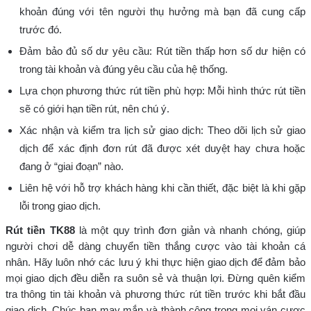
khoản đúng với tên người thụ hưởng mà bạn đã cung cấp
trước đó.
Đảm bảo đủ số dư yêu cầu: Rút tiền thấp hơn số dư hiện có
trong tài khoản và đúng yêu cầu của hệ thống.
Lựa chọn phương thức rút tiền phù hợp: Mỗi hình thức rút tiền
sẽ có giới hạn tiền rút, nên chú ý.
Xác nhận và kiểm tra lịch sử giao dịch: Theo dõi lịch sử giao
dịch để xác định đơn rút đã được xét duyệt hay chưa hoặc
đang ở “giai đoạn” nào.
Liên hệ với hỗ trợ khách hàng khi cần thiết, đặc biệt là khi gặp
lỗi trong giao dịch.
Rút tiền TK88
là một quy trình đơn giản và nhanh chóng, giúp
người chơi dễ dàng chuyển tiền thắng cược vào tài khoản cá
nhân. Hãy luôn nhớ các lưu ý khi thực hiện giao dịch để đảm bảo
mọi giao dịch đều diễn ra suôn sẻ và thuận lợi. Đừng quên kiểm
tra thông tin tài khoản và phương thức rút tiền trước khi bắt đầu
giao dịch. Chúc bạn may mắn và thành công trong mọi ván cược