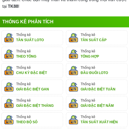
tại
TK88
!
THỐNG KÊ PHÂN TÍCH
Thống kê
Thống kê
TẦN SUẤT LOTO
TẦN SUẤT CẶP
Thống kê
Thống kê
THEO TỔNG
TỔNG HỢP
Thống kê
Thống kê
CHU KỲ ĐẶC BIỆT
ĐẦU ĐUÔI LOTO
Thống kê
Thống kê
GIẢI ĐẶC BIỆT GAN
GIẢI ĐẶC BIỆT TUẦN
Thống kê
Thống kê
GIẢI ĐẶC BIỆT THÁNG
GIẢI ĐẶC BIỆT NĂM
Thống kê
Thống kê
THEO BỘ SỐ
TẦN SUẤT XUẤT HIỆN