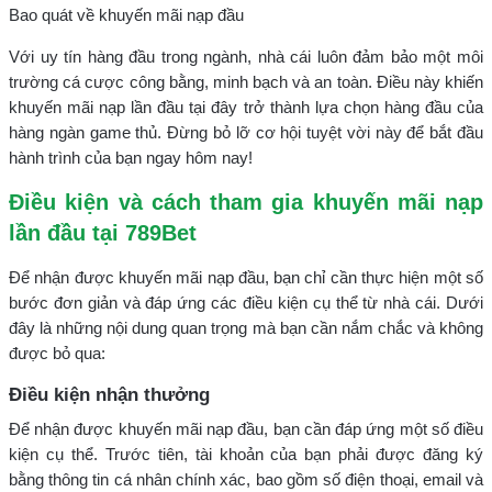
Bao quát về khuyến mãi nạp đầu
Với uy tín hàng đầu trong ngành, nhà cái luôn đảm bảo một môi
trường cá cược công bằng, minh bạch và an toàn. Điều này khiến
khuyến mãi nạp lần đầu tại đây trở thành lựa chọn hàng đầu của
hàng ngàn game thủ. Đừng bỏ lỡ cơ hội tuyệt vời này để bắt đầu
hành trình của bạn ngay hôm nay!
Điều kiện và cách tham gia khuyến mãi nạp
lần đầu tại 789Bet
Để nhận được
khuyến mãi nạp đầu
, bạn chỉ cần thực hiện một số
bước đơn giản và đáp ứng các điều kiện cụ thể từ nhà cái. Dưới
đây là những nội dung quan trọng mà bạn cần nắm chắc và không
được bỏ qua:
Điều kiện nhận thưởng
Để nhận được
khuyến mãi nạp đầu
, bạn cần đáp ứng một số điều
kiện cụ thể. Trước tiên, tài khoản của bạn phải được đăng ký
bằng thông tin cá nhân chính xác, bao gồm số điện thoại, email và