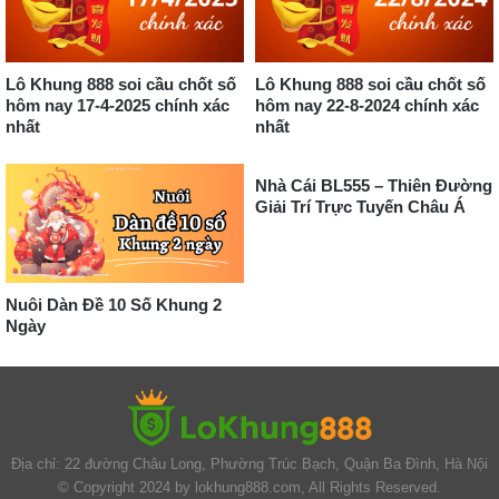
Lô Khung 888 soi cầu chốt số
Lô Khung 888 soi cầu chốt số
hôm nay 17-4-2025 chính xác
hôm nay 22-8-2024 chính xác
nhất
nhất
Nhà Cái BL555 – Thiên Đường
Giải Trí Trực Tuyến Châu Á
Nuôi Dàn Đề 10 Số Khung 2
Ngày
Địa chỉ: 22 đường Châu Long, Phường Trúc Bạch, Quận Ba Đình, Hà Nội
© Copyright 2024 by lokhung888.com, All Rights Reserved.