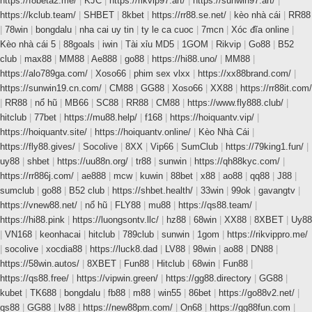
https://f8beta2.me/
|
KJC
|
https://rikvip97.art/
|
https://sunwin97.art/
|
https://kclub.team/
|
SHBET
|
8kbet
|
https://rr88.se.net/
|
kèo nhà cái
|
RR88
|
78win
|
bongdalu
|
nha cai uy tin
|
ty le ca cuoc
|
7mcn
|
Xóc đĩa online
|
Kèo nhà cái 5
|
88goals
|
iwin
|
Tài xỉu MD5
|
1GOM
|
Rikvip
|
Go88
|
B52
club
|
max88
|
MM88
|
Ae888
|
go88
|
https://hi88.uno/
|
MM88
|
https://alo789ga.com/
|
Xoso66
|
phim sex vlxx
|
https://xx88brand.com/
|
https://sunwin19.cn.com/
|
CM88
|
GG88
|
Xoso66
|
XX88
|
https://rr88it.com/
|
RR88
|
nổ hũ
|
MB66
|
SC88
|
RR88
|
CM88
|
https://www.fly888.club/
|
hitclub
|
77bet
|
https://mu88.help/
|
f168
|
https://hoiquantv.vip/
|
https://hoiquantv.site/
|
https://hoiquantv.online/
|
Kèo Nhà Cái
|
https://fly88.gives/
|
Socolive
|
8XX
|
Vip66
|
SumClub
|
https://79king1.fun/
|
uy88
|
shbet
|
https://uu88n.org/
|
tr88
|
sunwin
|
https://qh88kyc.com/
|
https://rr886j.com/
|
ae888
|
mcw
|
kuwin
|
88bet
|
x88
|
ao88
|
qq88
|
J88
|
sumclub
|
go88
|
B52 club
|
https://shbet.health/
|
33win
|
99ok
|
gavangtv
|
https://vnew88.net/
|
nổ hũ
|
FLY88
|
mu88
|
https://qs88.team/
|
https://hi88.pink
|
https://luongsontv.llc/
|
hz88
|
68win
|
XX88
|
8XBET
|
Uy88
|
VN168
|
keonhacai
|
hitclub
|
789club
|
sunwin
|
1gom
|
https://rikvippro.me/
|
socolive
|
xocdia88
|
https://luck8.dad
|
LV88
|
98win
|
ao88
|
DN88
|
https://58win.autos/
|
8XBET
|
Fun88
|
Hitclub
|
68win
|
Fun88
|
https://qs88.free/
|
https://vipwin.green/
|
https://gg88.directory
|
GG88
|
kubet
|
TK688
|
bongdalu
|
fb88
|
m88
|
win55
|
86bet
|
https://go88v2.net/
|
qs88
|
GG88
|
lv88
|
https://new88pm.com/
|
On68
|
https://gg88fun.com
|