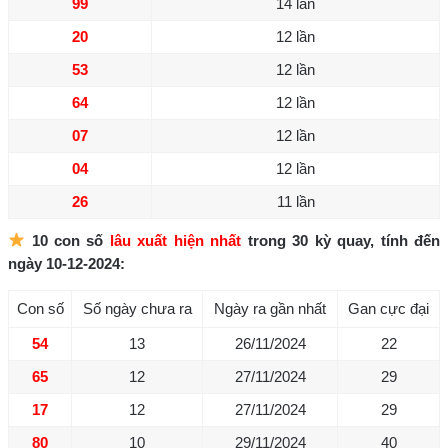
99
14 lần
20
12 lần
53
12 lần
64
12 lần
07
12 lần
04
12 lần
26
11 lần
10 con số
lâu xuất hiện nhất
trong 30 kỳ quay, tính đến
ngày 10-12-2024:
Con số
Số ngày chưa ra
Ngày ra gần nhất
Gan cực đại
54
13
26/11/2024
22
65
12
27/11/2024
29
17
12
27/11/2024
29
80
10
29/11/2024
40