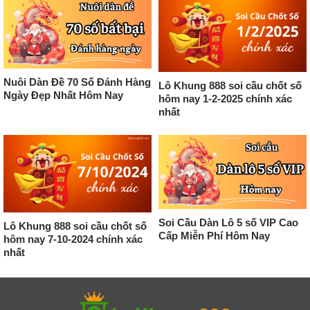
Nuôi Dàn Đề 70 Số Đánh Hàng
Lô Khung 888 soi cầu chốt số
Ngày Đẹp Nhất Hôm Nay
hôm nay 1-2-2025 chính xác
nhất
Soi Cầu Dàn Lô 5 số VIP Cao
Lô Khung 888 soi cầu chốt số
Cấp Miễn Phí Hôm Nay
hôm nay 7-10-2024 chính xác
nhất