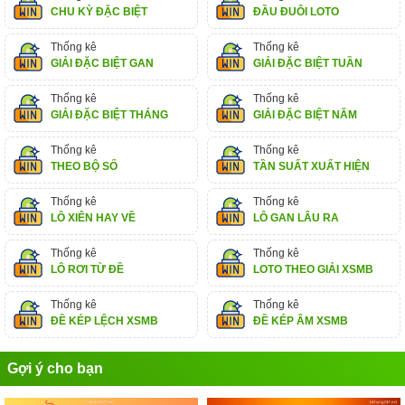
CHU KỲ ĐẶC BIỆT
ĐẦU ĐUÔI LOTO
Thống kê
Thống kê
GIẢI ĐẶC BIỆT GAN
GIẢI ĐẶC BIỆT TUẦN
Thống kê
Thống kê
GIẢI ĐẶC BIỆT THÁNG
GIẢI ĐẶC BIỆT NĂM
Thống kê
Thống kê
THEO BỘ SỐ
TẦN SUẤT XUẤT HIỆN
Thống kê
Thống kê
LÔ XIÊN HAY VỀ
LÔ GAN LÂU RA
Thống kê
Thống kê
LÔ RƠI TỪ ĐỀ
LOTO THEO GIẢI XSMB
Thống kê
Thống kê
ĐỀ KÉP LỆCH XSMB
ĐỀ KÉP ÂM XSMB
Gợi ý cho bạn