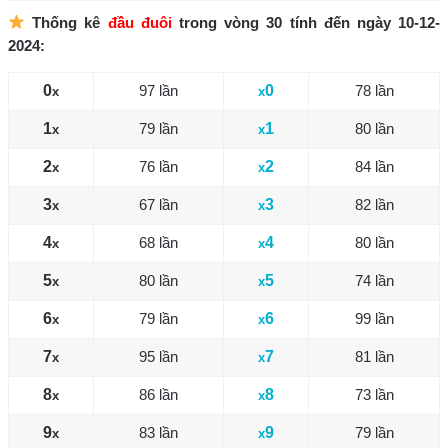
Thống kê
đầu đuôi
trong vòng 30 tính đến ngày 10-12-
2024:
0
97 lần
0
78 lần
x
x
1
79 lần
1
80 lần
x
x
2
76 lần
2
84 lần
x
x
3
67 lần
3
82 lần
x
x
4
68 lần
4
80 lần
x
x
5
80 lần
5
74 lần
x
x
6
79 lần
6
99 lần
x
x
7
95 lần
7
81 lần
x
x
8
86 lần
8
73 lần
x
x
9
83 lần
9
79 lần
x
x