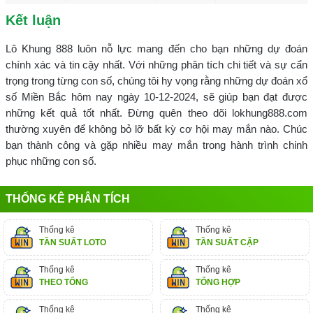
Kết luận
Lô Khung 888 luôn nỗ lực mang đến cho bạn những dự đoán
chính xác và tin cậy nhất. Với những phân tích chi tiết và sự cẩn
trọng trong từng con số, chúng tôi hy vọng rằng những dự đoán xổ
số Miền Bắc hôm nay ngày 10-12-2024, sẽ giúp bạn đạt được
những kết quả tốt nhất. Đừng quên theo dõi lokhung888.com
thường xuyên để không bỏ lỡ bất kỳ cơ hội may mắn nào. Chúc
bạn thành công và gặp nhiều may mắn trong hành trình chinh
phục những con số.
THỐNG KÊ PHÂN TÍCH
Thống kê
Thống kê
TẦN SUẤT LOTO
TẦN SUẤT CẶP
Thống kê
Thống kê
THEO TỔNG
TỔNG HỢP
Thống kê
Thống kê