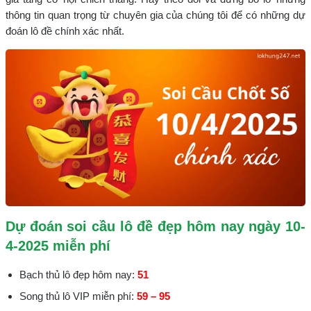
thông tin quan trọng từ chuyên gia của chúng tôi để có những dự
đoán lô đề chính xác nhất.
Dự đoán soi cầu lô đề đẹp hôm nay ngày 10-
4-2025 miễn phí
Bạch thủ lô đẹp hôm nay:
51
Song thủ lô VIP miễn phí:
59 – 95