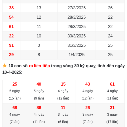
38
13
27/3/2025
26
54
12
28/3/2025
22
61
11
29/3/2025
22
22
10
30/3/2025
24
91
9
31/3/2025
25
29
8
1/4/2025
25
10 con số
ra liên tiếp
trong vòng 30 kỳ quay, tính đến ngày
10-4-2025:
25
40
15
43
61
5 ngày
5 ngày
4 ngày
4 ngày
4 ngày
(15 lần)
(9 lần)
(12 lần)
(12 lần)
(11 lần)
68
86
11
26
31
4 ngày
4 ngày
3 ngày
3 ngày
3 ngày
(7 lần)
(11 lần)
(6 lần)
(7 lần)
(17 lần)