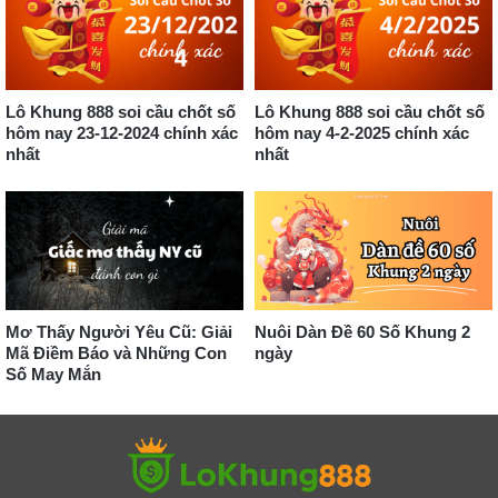
Lô Khung 888 soi cầu chốt số
Lô Khung 888 soi cầu chốt số
hôm nay 23-12-2024 chính xác
hôm nay 4-2-2025 chính xác
nhất
nhất
Mơ Thấy Người Yêu Cũ: Giải
Nuôi Dàn Đề 60 Số Khung 2
Mã Điềm Báo và Những Con
ngày
Số May Mắn