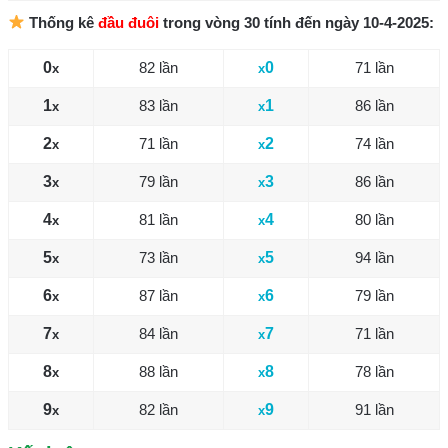
Thống kê
đầu đuôi
trong vòng 30 tính đến ngày 10-4-2025:
0
82 lần
0
71 lần
x
x
1
83 lần
1
86 lần
x
x
2
71 lần
2
74 lần
x
x
3
79 lần
3
86 lần
x
x
4
81 lần
4
80 lần
x
x
5
73 lần
5
94 lần
x
x
6
87 lần
6
79 lần
x
x
7
84 lần
7
71 lần
x
x
8
88 lần
8
78 lần
x
x
9
82 lần
9
91 lần
x
x