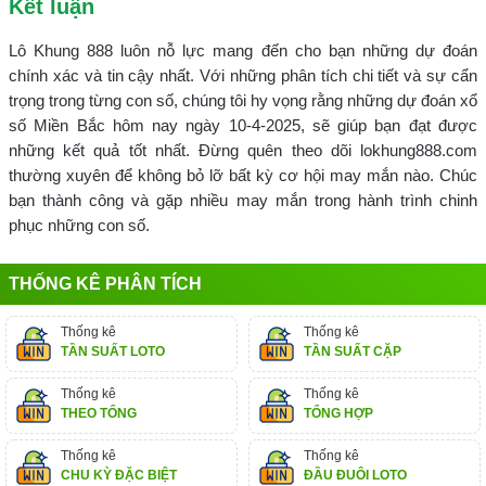
Kết luận
Lô Khung 888 luôn nỗ lực mang đến cho bạn những dự đoán
chính xác và tin cậy nhất. Với những phân tích chi tiết và sự cẩn
trọng trong từng con số, chúng tôi hy vọng rằng những dự đoán xổ
số Miền Bắc hôm nay ngày 10-4-2025, sẽ giúp bạn đạt được
những kết quả tốt nhất. Đừng quên theo dõi lokhung888.com
thường xuyên để không bỏ lỡ bất kỳ cơ hội may mắn nào. Chúc
bạn thành công và gặp nhiều may mắn trong hành trình chinh
phục những con số.
THỐNG KÊ PHÂN TÍCH
Thống kê
Thống kê
TẦN SUẤT LOTO
TẦN SUẤT CẶP
Thống kê
Thống kê
THEO TỔNG
TỔNG HỢP
Thống kê
Thống kê
CHU KỲ ĐẶC BIỆT
ĐẦU ĐUÔI LOTO