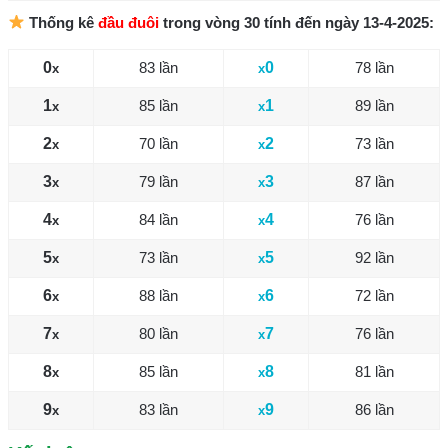
Thống kê
đầu đuôi
trong vòng 30 tính đến ngày 13-4-2025:
0
83 lần
0
78 lần
x
x
1
85 lần
1
89 lần
x
x
2
70 lần
2
73 lần
x
x
3
79 lần
3
87 lần
x
x
4
84 lần
4
76 lần
x
x
5
73 lần
5
92 lần
x
x
6
88 lần
6
72 lần
x
x
7
80 lần
7
76 lần
x
x
8
85 lần
8
81 lần
x
x
9
83 lần
9
86 lần
x
x