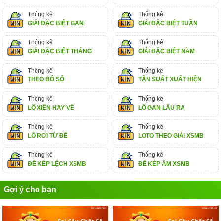
Thống kê
Thống kê
GIẢI ĐẶC BIỆT GAN
GIẢI ĐẶC BIỆT TUẦN
Thống kê
Thống kê
GIẢI ĐẶC BIỆT THÁNG
GIẢI ĐẶC BIỆT NĂM
Thống kê
Thống kê
THEO BỘ SỐ
TẦN SUẤT XUẤT HIỆN
Thống kê
Thống kê
LÔ XIÊN HAY VỀ
LÔ GAN LÂU RA
Thống kê
Thống kê
LÔ RƠI TỪ ĐỀ
LOTO THEO GIẢI XSMB
Thống kê
Thống kê
ĐỀ KÉP LỆCH XSMB
ĐỀ KÉP ÂM XSMB
Gợi ý cho bạn