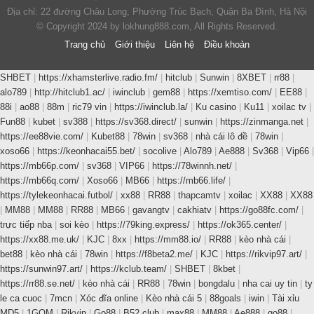
Địa chỉ: 22 đường Châu Long, Phường Trúc Bạch, Quận Ba Đình, Hà Nội
© Copyright 2024 by lokhung888.com, All Rights Reserved.
Trang chủ
Giới thiệu
Liên hệ
Điều khoản
SHBET
|
https://xhamsterlive.radio.fm/
|
hitclub
|
Sunwin
|
8XBET
|
rr88
|
alo789
|
http://hitclub1.ac/
|
iwinclub
|
gem88
|
https://xemtiso.com/
|
EE88
|
88i
|
ao88
|
88m
|
ric79 vin
|
https://iwinclub.la/
|
Ku casino
|
Ku11
|
xoilac tv
|
Fun88
|
kubet
|
sv388
|
https://sv368.direct/
|
sunwin
|
https://zinmanga.net
|
https://ee88vie.com/
|
Kubet88
|
78win
|
sv368
|
nhà cái lô đề
|
78win
|
xoso66
|
https://keonhacai55.bet/
|
socolive
|
Alo789
|
Ae888
|
Sv368
|
Vip66
|
https://mb66p.com/
|
sv368
|
VIP66
|
https://78winnh.net/
|
https://mb66q.com/
|
Xoso66
|
MB66
|
https://mb66.life/
|
https://tylekeonhacai.futbol/
|
xx88
|
RR88
|
thapcamtv
|
xoilac
|
XX88
|
XX88
|
MM88
|
MM88
|
RR88
|
MB66
|
gavangtv
|
cakhiatv
|
https://go88fc.com/
|
trực tiếp nba
|
soi kèo
|
https://79king.express/
|
https://ok365.center/
|
https://xx88.me.uk/
|
KJC
|
8xx
|
https://mm88.io/
|
RR88
|
kèo nhà cái
|
bet88
|
kèo nhà cái
|
78win
|
https://f8beta2.me/
|
KJC
|
https://rikvip97.art/
|
https://sunwin97.art/
|
https://kclub.team/
|
SHBET
|
8kbet
|
https://rr88.se.net/
|
kèo nhà cái
|
RR88
|
78win
|
bongdalu
|
nha cai uy tin
|
ty
le ca cuoc
|
7mcn
|
Xóc đĩa online
|
Kèo nhà cái 5
|
88goals
|
iwin
|
Tài xỉu
MD5
|
1GOM
|
Rikvip
|
Go88
|
B52 club
|
max88
|
MM88
|
Ae888
|
go88
|