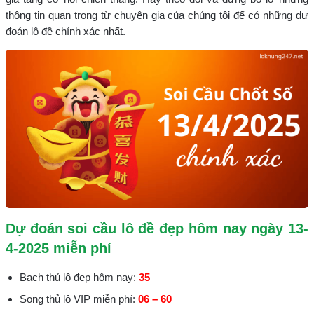
thông tin quan trọng từ chuyên gia của chúng tôi để có những dự
đoán lô đề chính xác nhất.
Dự đoán soi cầu lô đề đẹp hôm nay ngày 13-
4-2025 miễn phí
Bạch thủ lô đẹp hôm nay:
35
Song thủ lô VIP miễn phí:
06 – 60