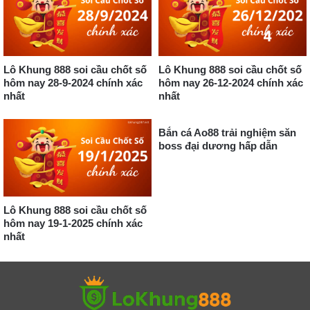
Lô Khung 888 soi cầu chốt số
Lô Khung 888 soi cầu chốt số
hôm nay 28-9-2024 chính xác
hôm nay 26-12-2024 chính xác
nhất
nhất
Bắn cá Ao88 trải nghiệm săn
boss đại dương hấp dẫn
Lô Khung 888 soi cầu chốt số
hôm nay 19-1-2025 chính xác
nhất