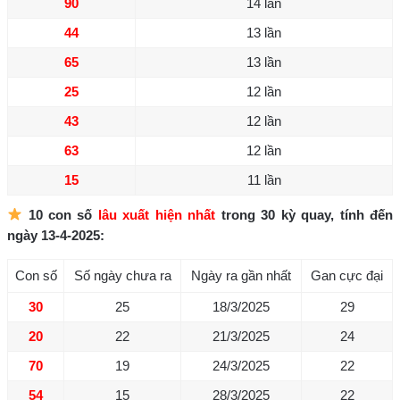
90
14 lần
44
13 lần
65
13 lần
25
12 lần
43
12 lần
63
12 lần
15
11 lần
10 con số
lâu xuất hiện nhất
trong 30 kỳ quay, tính đến
ngày 13-4-2025:
Con số
Số ngày chưa ra
Ngày ra gần nhất
Gan cực đại
30
25
18/3/2025
29
20
22
21/3/2025
24
70
19
24/3/2025
22
54
15
28/3/2025
22