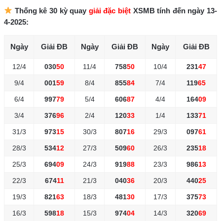
Thống kê 30 kỳ quay
giải đặc biệt
XSMB tính đến ngày 13-
4-2025:
Ngày
Giải
ĐB
Ngày
Giải
ĐB
Ngày
Giải
ĐB
12/4
030
50
11/4
758
50
10/4
231
47
9/4
001
59
8/4
855
84
7/4
119
65
6/4
997
79
5/4
606
87
4/4
164
09
3/4
376
96
2/4
120
33
1/4
133
71
31/3
973
15
30/3
807
16
29/3
097
61
28/3
534
12
27/3
509
60
26/3
235
18
25/3
694
09
24/3
919
88
23/3
986
13
22/3
674
11
21/3
040
36
20/3
440
25
19/3
821
63
18/3
481
30
17/3
375
73
16/3
598
18
15/3
974
04
14/3
320
69