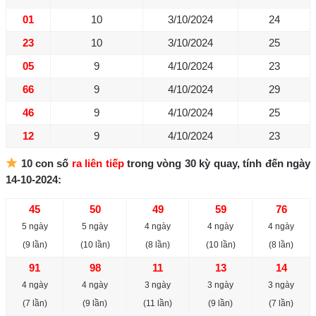
01
10
3/10/2024
24
23
10
3/10/2024
25
05
9
4/10/2024
23
66
9
4/10/2024
29
46
9
4/10/2024
25
12
9
4/10/2024
23
10 con số
ra liên tiếp
trong vòng 30 kỳ quay, tính đến ngày
14-10-2024:
45
50
49
59
76
5 ngày
5 ngày
4 ngày
4 ngày
4 ngày
(9 lần)
(10 lần)
(8 lần)
(10 lần)
(8 lần)
91
98
11
13
14
4 ngày
4 ngày
3 ngày
3 ngày
3 ngày
(7 lần)
(9 lần)
(11 lần)
(9 lần)
(7 lần)