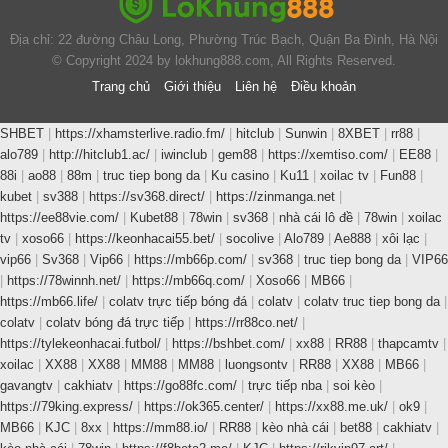
Địa chỉ: 22 đường Châu Long, Phường Trúc Bạch, Quận Ba Đình, Hà Nội
© Copyright 2024 by lokhung888.com, All Rights Reserved.
Trang chủ
Giới thiệu
Liên hệ
Điều khoản
SHBET
|
https://xhamsterlive.radio.fm/
|
hitclub
|
Sunwin
|
8XBET
|
rr88
|
alo789
|
http://hitclub1.ac/
|
iwinclub
|
gem88
|
https://xemtiso.com/
|
EE88
|
88i
|
ao88
|
88m
|
truc tiep bong da
|
Ku casino
|
Ku11
|
xoilac tv
|
Fun88
|
kubet
|
sv388
|
https://sv368.direct/
|
https://zinmanga.net
|
https://ee88vie.com/
|
Kubet88
|
78win
|
sv368
|
nhà cái lô đề
|
78win
|
xoilac
tv
|
xoso66
|
https://keonhacai55.bet/
|
socolive
|
Alo789
|
Ae888
|
xôi lạc
|
vip66
|
Sv368
|
Vip66
|
https://mb66p.com/
|
sv368
|
truc tiep bong da
|
VIP66
|
https://78winnh.net/
|
https://mb66q.com/
|
Xoso66
|
MB66
|
https://mb66.life/
|
colatv trực tiếp bóng đá
|
colatv
|
colatv truc tiep bong da
|
colatv
|
colatv bóng đá trực tiếp
|
https://rr88co.net/
|
https://tylekeonhacai.futbol/
|
https://bshbet.com/
|
xx88
|
RR88
|
thapcamtv
|
xoilac
|
XX88
|
XX88
|
MM88
|
MM88
|
luongsontv
|
RR88
|
XX88
|
MB66
|
gavangtv
|
cakhiatv
|
https://go88fc.com/
|
trực tiếp nba
|
soi kèo
|
https://79king.express/
|
https://ok365.center/
|
https://xx88.me.uk/
|
ok9
|
MB66
|
KJC
|
8xx
|
https://mm88.io/
|
RR88
|
kèo nhà cái
|
bet88
|
cakhiatv
|