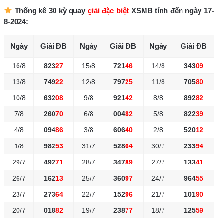
Thống kê 30 kỳ quay
giải đặc biệt
XSMB tính đến ngày 17-
8-2024:
Ngày
Giải
ĐB
Ngày
Giải
ĐB
Ngày
Giải
ĐB
16/8
823
27
15/8
721
46
14/8
343
09
13/8
749
22
12/8
797
25
11/8
705
80
10/8
632
08
9/8
921
42
8/8
892
82
7/8
260
70
6/8
004
82
5/8
822
39
4/8
094
86
3/8
606
40
2/8
520
12
1/8
982
53
31/7
528
64
30/7
233
94
29/7
492
71
28/7
347
89
27/7
133
41
26/7
162
13
25/7
360
97
24/7
964
55
23/7
273
64
22/7
152
96
21/7
101
90
20/7
018
82
19/7
238
77
18/7
125
59