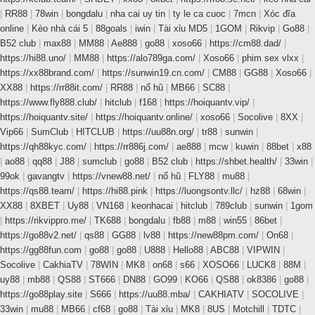
|
RR88
|
78win
|
bongdalu
|
nha cai uy tin
|
ty le ca cuoc
|
7mcn
|
Xóc đĩa
online
|
Kèo nhà cái 5
|
88goals
|
iwin
|
Tài xỉu MD5
|
1GOM
|
Rikvip
|
Go88
|
B52 club
|
max88
|
MM88
|
Ae888
|
go88
|
xoso66
|
https://cm88.dad/
|
https://hi88.uno/
|
MM88
|
https://alo789ga.com/
|
Xoso66
|
phim sex vlxx
|
https://xx88brand.com/
|
https://sunwin19.cn.com/
|
CM88
|
GG88
|
Xoso66
|
XX88
|
https://rr88it.com/
|
RR88
|
nổ hũ
|
MB66
|
SC88
|
https://www.fly888.club/
|
hitclub
|
f168
|
https://hoiquantv.vip/
|
https://hoiquantv.site/
|
https://hoiquantv.online/
|
xoso66
|
Socolive
|
8XX
|
Vip66
|
SumClub
|
HITCLUB
|
https://uu88n.org/
|
tr88
|
sunwin
|
https://qh88kyc.com/
|
https://rr886j.com/
|
ae888
|
mcw
|
kuwin
|
88bet
|
x88
|
ao88
|
qq88
|
J88
|
sumclub
|
go88
|
B52 club
|
https://shbet.health/
|
33win
|
99ok
|
gavangtv
|
https://vnew88.net/
|
nổ hũ
|
FLY88
|
mu88
|
https://qs88.team/
|
https://hi88.pink
|
https://luongsontv.llc/
|
hz88
|
68win
|
XX88
|
8XBET
|
Uy88
|
VN168
|
keonhacai
|
hitclub
|
789club
|
sunwin
|
1gom
|
https://rikvippro.me/
|
TK688
|
bongdalu
|
fb88
|
m88
|
win55
|
86bet
|
https://go88v2.net/
|
qs88
|
GG88
|
lv88
|
https://new88pm.com/
|
On68
|
https://gg88fun.com
|
go88
|
go88
|
U888
|
Hello88
|
ABC88
|
VIPWIN
|
Socolive
|
CakhiaTV
|
78WIN
|
MK8
|
on68
|
s66
|
XOSO66
|
LUCK8
|
88M
|
uy88
|
mb88
|
QS88
|
ST666
|
DN88
|
GO99
|
KO66
|
QS88
|
ok8386
|
go88
|
https://go88play.site
|
S666
|
https://uu88.mba/
|
CAKHIATV
|
SOCOLIVE
|
33win
|
mu88
|
MB66
|
cf68
|
go88
|
Tài xỉu
|
MK8
|
8US
|
Motchill
|
TDTC
|