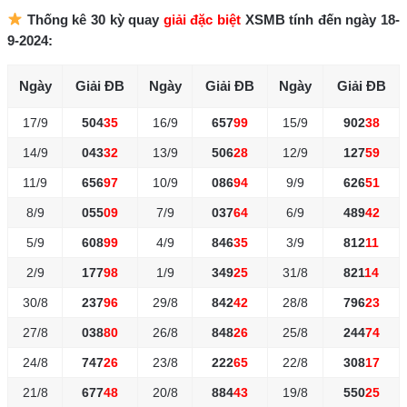
Thống kê 30 kỳ quay
giải đặc biệt
XSMB tính đến ngày 18-
9-2024:
Ngày
Giải
ĐB
Ngày
Giải
ĐB
Ngày
Giải
ĐB
17/9
504
35
16/9
657
99
15/9
902
38
14/9
043
32
13/9
506
28
12/9
127
59
11/9
656
97
10/9
086
94
9/9
626
51
8/9
055
09
7/9
037
64
6/9
489
42
5/9
608
99
4/9
846
35
3/9
812
11
2/9
177
98
1/9
349
25
31/8
821
14
30/8
237
96
29/8
842
42
28/8
796
23
27/8
038
80
26/8
848
26
25/8
244
74
24/8
747
26
23/8
222
65
22/8
308
17
21/8
677
48
20/8
884
43
19/8
550
25