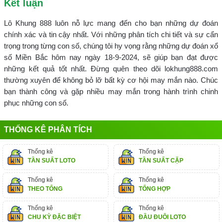
Kết luận
Lô Khung 888 luôn nỗ lực mang đến cho bạn những dự đoán
chính xác và tin cậy nhất. Với những phân tích chi tiết và sự cẩn
trọng trong từng con số, chúng tôi hy vọng rằng những dự đoán xổ
số Miền Bắc hôm nay ngày 18-9-2024, sẽ giúp bạn đạt được
những kết quả tốt nhất. Đừng quên theo dõi lokhung888.com
thường xuyên để không bỏ lỡ bất kỳ cơ hội may mắn nào. Chúc
bạn thành công và gặp nhiều may mắn trong hành trình chinh
phục những con số.
THỐNG KÊ PHÂN TÍCH
Thống kê
Thống kê
TẦN SUẤT LOTO
TẦN SUẤT CẶP
Thống kê
Thống kê
THEO TỔNG
TỔNG HỢP
Thống kê
Thống kê
CHU KỲ ĐẶC BIỆT
ĐẦU ĐUÔI LOTO