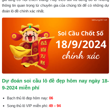
thông tin quan trọng từ chuyên gia của chúng tôi để có những dự
đoán lô đề chính xác nhất.
Dự đoán soi cầu lô đề đẹp hôm nay ngày 18-
9-2024 miễn phí
Bạch thủ lô đẹp hôm nay:
06
Song thủ lô VIP miễn phí:
49 – 94