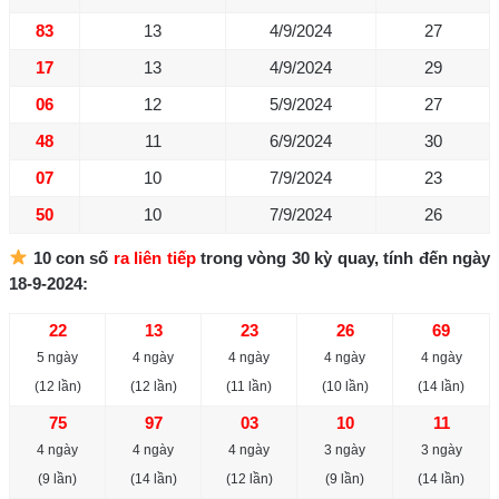
83
13
4/9/2024
27
17
13
4/9/2024
29
06
12
5/9/2024
27
48
11
6/9/2024
30
07
10
7/9/2024
23
50
10
7/9/2024
26
10 con số
ra liên tiếp
trong vòng 30 kỳ quay, tính đến ngày
18-9-2024:
22
13
23
26
69
5 ngày
4 ngày
4 ngày
4 ngày
4 ngày
(12 lần)
(12 lần)
(11 lần)
(10 lần)
(14 lần)
75
97
03
10
11
4 ngày
4 ngày
4 ngày
3 ngày
3 ngày
(9 lần)
(14 lần)
(12 lần)
(9 lần)
(14 lần)