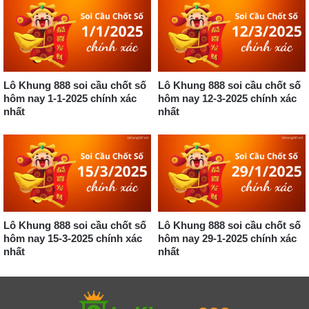
Lô Khung 888 soi cầu chốt số
Lô Khung 888 soi cầu chốt số
hôm nay 1-1-2025 chính xác
hôm nay 12-3-2025 chính xác
nhất
nhất
Lô Khung 888 soi cầu chốt số
Lô Khung 888 soi cầu chốt số
hôm nay 15-3-2025 chính xác
hôm nay 29-1-2025 chính xác
nhất
nhất