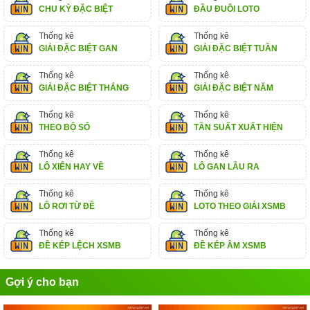
CHU KỲ ĐẶC BIỆT
ĐẦU ĐUÔI LOTO
Thống kê
Thống kê
GIẢI ĐẶC BIỆT GAN
GIẢI ĐẶC BIỆT TUẦN
Thống kê
Thống kê
GIẢI ĐẶC BIỆT THÁNG
GIẢI ĐẶC BIỆT NĂM
Thống kê
Thống kê
THEO BỘ SỐ
TẦN SUẤT XUẤT HIỆN
Thống kê
Thống kê
LÔ XIÊN HAY VỀ
LÔ GAN LÂU RA
Thống kê
Thống kê
LÔ RƠI TỪ ĐỀ
LOTO THEO GIẢI XSMB
Thống kê
Thống kê
ĐỀ KÉP LỆCH XSMB
ĐỀ KÉP ÂM XSMB
Gợi ý cho bạn