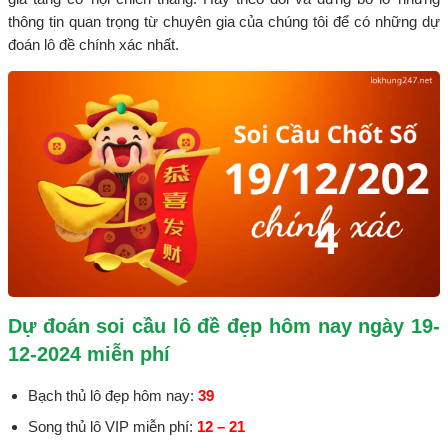
thông tin quan trọng từ chuyên gia của chúng tôi để có những dự
đoán lô đề chính xác nhất.
Dự đoán soi cầu lô đề đẹp hôm nay ngày 19-
12-2024 miễn phí
Bạch thủ lô đẹp hôm nay:
39
Song thủ lô VIP miễn phí:
12 – 21