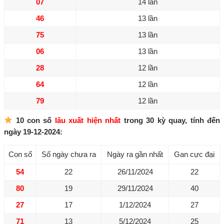
07
14 lần
46
13 lần
75
13 lần
06
13 lần
28
12 lần
64
12 lần
79
12 lần
10 con số
lâu xuất hiện nhất
trong 30 kỳ quay, tính đến
ngày 19-12-2024:
Con số
Số ngày chưa ra
Ngày ra gần nhất
Gan cực đại
54
22
26/11/2024
22
80
19
29/11/2024
40
27
17
1/12/2024
27
71
13
5/12/2024
25