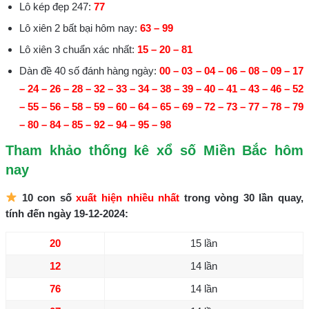
Lô kép đẹp 247:
77
Lô xiên 2 bất bại hôm nay:
63 – 99
Lô xiên 3 chuẩn xác nhất:
15 – 20 – 81
Dàn đề 40 số đánh hàng ngày:
00 – 03 – 04 – 06 – 08 – 09 – 17
– 24 – 26 – 28 – 32 – 33 – 34 – 38 – 39 – 40 – 41 – 43 – 46 – 52
– 55 – 56 – 58 – 59 – 60 – 64 – 65 – 69 – 72 – 73 – 77 – 78 – 79
– 80 – 84 – 85 – 92 – 94 – 95 – 98
Tham khảo thống kê xổ số Miền Bắc hôm
nay
10 con số
xuất hiện nhiều nhất
trong vòng 30 lần quay,
tính đến ngày 19-12-2024:
20
15 lần
12
14 lần
76
14 lần