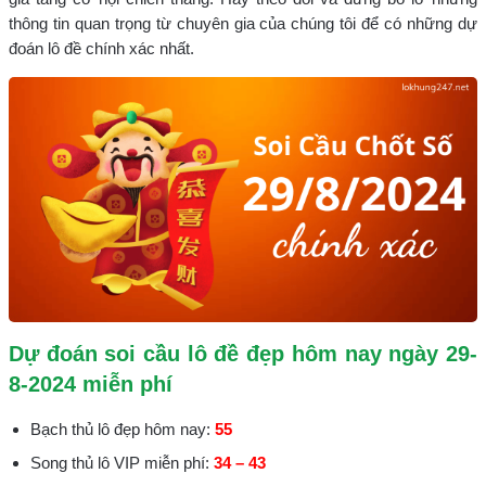
thông tin quan trọng từ chuyên gia của chúng tôi để có những dự
đoán lô đề chính xác nhất.
Dự đoán soi cầu lô đề đẹp hôm nay ngày 29-
8-2024 miễn phí
Bạch thủ lô đẹp hôm nay:
55
Song thủ lô VIP miễn phí:
34 – 43