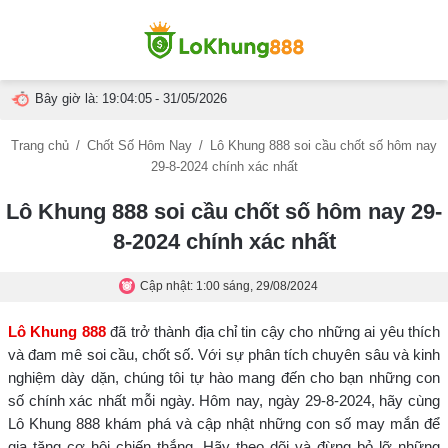
Menu
T
Bây giờ là:
19:04:06
- 31/05/2026
t
Trang chủ
/
Chốt Số Hôm Nay
/
Lô Khung 888 soi cầu chốt số hôm nay
g
29-8-2024 chính xác nhất
Lô Khung 888 soi cầu chốt số hôm nay 29-
8-2024 chính xác nhất
Cập nhật: 1:00 sáng, 29/08/2024
Lô Khung 888
đã trở thành địa chỉ tin cậy cho những ai yêu thích
và đam mê soi cầu, chốt số. Với sự phân tích chuyên sâu và kinh
nghiệm dày dặn, chúng tôi tự hào mang đến cho bạn những con
số chính xác nhất mỗi ngày. Hôm nay, ngày 29-8-2024, hãy cùng
Lô Khung 888 khám phá và cập nhật những con số may mắn để
gia tăng cơ hội chiến thắng. Hãy theo dõi và đừng bỏ lỡ những