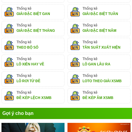
Thống kê
Thống kê
GIẢI ĐẶC BIỆT GAN
GIẢI ĐẶC BIỆT TUẦN
Thống kê
Thống kê
GIẢI ĐẶC BIỆT THÁNG
GIẢI ĐẶC BIỆT NĂM
Thống kê
Thống kê
THEO BỘ SỐ
TẦN SUẤT XUẤT HIỆN
Thống kê
Thống kê
LÔ XIÊN HAY VỀ
LÔ GAN LÂU RA
Thống kê
Thống kê
LÔ RƠI TỪ ĐỀ
LOTO THEO GIẢI XSMB
Thống kê
Thống kê
ĐỀ KÉP LỆCH XSMB
ĐỀ KÉP ÂM XSMB
Gợi ý cho bạn