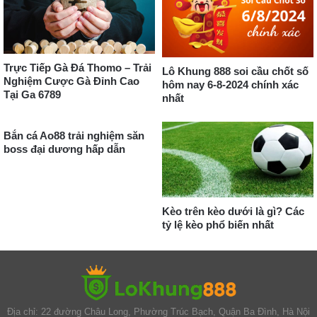
Trực Tiếp Gà Đá Thomo – Trải
Lô Khung 888 soi cầu chốt số
Nghiệm Cược Gà Đỉnh Cao
hôm nay 6-8-2024 chính xác
Tại Ga 6789
nhất
Bắn cá Ao88 trải nghiệm săn
boss đại dương hấp dẫn
Kèo trên kèo dưới là gì? Các
tỷ lệ kèo phổ biến nhất
Địa chỉ: 22 đường Châu Long, Phường Trúc Bạch, Quận Ba Đình, Hà Nội