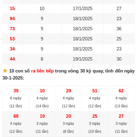
15
10
17/1/2025
27
94
9
18/1/2025
23
73
9
18/1/2025
36
53
9
18/1/2025
25
34
9
18/1/2025
23
44
8
19/1/2025
30
10 con số
ra liên tiếp
trong vòng 30 kỳ quay, tính đến ngày
30-1-2025:
39
10
29
51
62
6 ngày
4 ngày
4 ngày
4 ngày
4 ngày
(11 lần)
(14 lần)
(12 lần)
(12 lần)
(13 lần)
68
19
20
25
27
4 ngày
3 ngày
3 ngày
3 ngày
3 ngày
(12 lần)
(11 lần)
(8 lần)
(10 lần)
(11 lần)