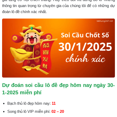
thông tin quan trọng từ chuyên gia của chúng tôi để có những dự
đoán lô đề chính xác nhất.
Dự đoán soi cầu lô đề đẹp hôm nay ngày 30-
1-2025 miễn phí
Bạch thủ lô đẹp hôm nay:
11
Song thủ lô VIP miễn phí:
02 – 20