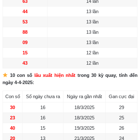
63
14 lần
44
13 lần
53
13 lần
88
13 lần
09
13 lần
15
12 lần
43
12 lần
10 con số
lâu xuất hiện nhất
trong 30 kỳ quay, tính đến
ngày 4-4-2025:
Con số
Số ngày chưa ra
Ngày ra gần nhất
Gan cực đại
30
16
18/3/2025
29
23
16
18/3/2025
25
40
15
19/3/2025
26
20
13
21/3/2025
24