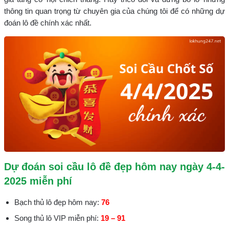
thông tin quan trọng từ chuyên gia của chúng tôi để có những dự
đoán lô đề chính xác nhất.
Dự đoán soi cầu lô đề đẹp hôm nay ngày 4-4-
2025 miễn phí
Bạch thủ lô đẹp hôm nay:
76
Song thủ lô VIP miễn phí:
19 – 91