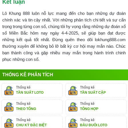
Kết luận
Lô Khung 888 luôn nỗ lực mang đến cho bạn những dự đoán
chính xác và tin cậy nhất. Với những phân tích chi tiết và sự cẩn
trọng trong từng con số, chúng tôi hy vọng rằng những dự đoán xổ
số Miền Bắc hôm nay ngày 4-4-2025, sẽ giúp bạn đạt được
những kết quả tốt nhất. Đừng quên theo dõi lokhung888.com
thường xuyên để không bỏ lỡ bất kỳ cơ hội may mắn nào. Chúc
bạn thành công và gặp nhiều may mắn trong hành trình chinh
phục những con số.
THỐNG KÊ PHÂN TÍCH
Thống kê
Thống kê
TẦN SUẤT LOTO
TẦN SUẤT CẶP
Thống kê
Thống kê
THEO TỔNG
TỔNG HỢP
Thống kê
Thống kê
CHU KỲ ĐẶC BIỆT
ĐẦU ĐUÔI LOTO