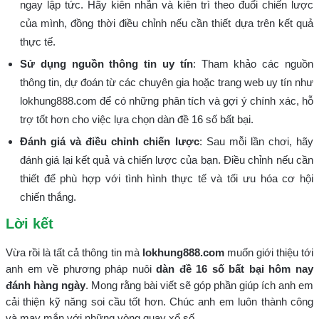
ngay lập tức. Hãy kiên nhẫn và kiên trì theo đuổi chiến lược
của mình, đồng thời điều chỉnh nếu cần thiết dựa trên kết quả
thực tế.
Sử dụng nguồn thông tin uy tín
: Tham khảo các nguồn
thông tin, dự đoán từ các chuyên gia hoặc trang web uy tín như
lokhung888.com để có những phân tích và gợi ý chính xác, hỗ
trợ tốt hơn cho việc lựa chọn dàn đề 16 số bất bại.
Đánh giá và điều chỉnh chiến lược
: Sau mỗi lần chơi, hãy
đánh giá lại kết quả và chiến lược của bạn. Điều chỉnh nếu cần
thiết để phù hợp với tình hình thực tế và tối ưu hóa cơ hội
chiến thắng.
Lời kết
Vừa rồi là tất cả thông tin mà
lokhung888.com
muốn giới thiệu tới
anh em về phương pháp nuôi
dàn đề 16 số bất bại hôm nay
đánh hàng ngày
. Mong rằng bài viết sẽ góp phần giúp ích anh em
cải thiện kỹ năng soi cầu tốt hơn. Chúc anh em luôn thành công
và may mắn với những vòng quay xổ số.