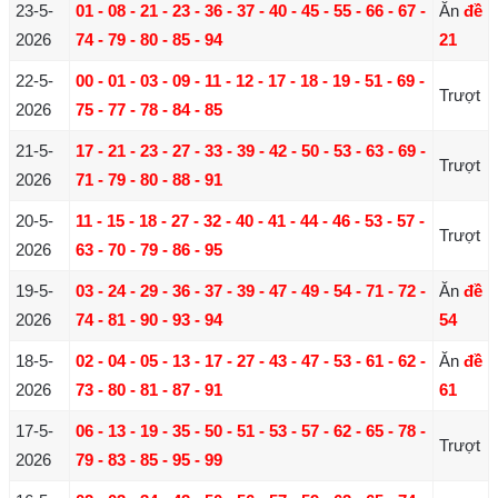
23-5-
01 - 08 - 21 - 23 - 36 - 37 - 40 - 45 - 55 - 66 - 67 -
Ăn
đề
2026
74 - 79 - 80 - 85 - 94
21
22-5-
00 - 01 - 03 - 09 - 11 - 12 - 17 - 18 - 19 - 51 - 69 -
Trượt
2026
75 - 77 - 78 - 84 - 85
21-5-
17 - 21 - 23 - 27 - 33 - 39 - 42 - 50 - 53 - 63 - 69 -
Trượt
2026
71 - 79 - 80 - 88 - 91
20-5-
11 - 15 - 18 - 27 - 32 - 40 - 41 - 44 - 46 - 53 - 57 -
Trượt
2026
63 - 70 - 79 - 86 - 95
19-5-
03 - 24 - 29 - 36 - 37 - 39 - 47 - 49 - 54 - 71 - 72 -
Ăn
đề
2026
74 - 81 - 90 - 93 - 94
54
18-5-
02 - 04 - 05 - 13 - 17 - 27 - 43 - 47 - 53 - 61 - 62 -
Ăn
đề
2026
73 - 80 - 81 - 87 - 91
61
17-5-
06 - 13 - 19 - 35 - 50 - 51 - 53 - 57 - 62 - 65 - 78 -
Trượt
2026
79 - 83 - 85 - 95 - 99