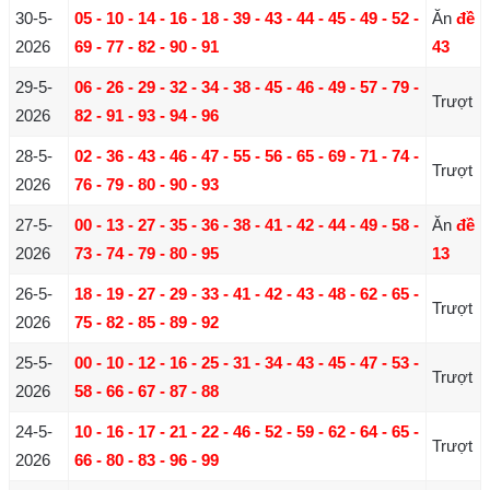
30-5-
05 - 10 - 14 - 16 - 18 - 39 - 43 - 44 - 45 - 49 - 52 -
Ăn
đề
2026
69 - 77 - 82 - 90 - 91
43
29-5-
06 - 26 - 29 - 32 - 34 - 38 - 45 - 46 - 49 - 57 - 79 -
Trượt
2026
82 - 91 - 93 - 94 - 96
28-5-
02 - 36 - 43 - 46 - 47 - 55 - 56 - 65 - 69 - 71 - 74 -
Trượt
2026
76 - 79 - 80 - 90 - 93
27-5-
00 - 13 - 27 - 35 - 36 - 38 - 41 - 42 - 44 - 49 - 58 -
Ăn
đề
2026
73 - 74 - 79 - 80 - 95
13
26-5-
18 - 19 - 27 - 29 - 33 - 41 - 42 - 43 - 48 - 62 - 65 -
Trượt
2026
75 - 82 - 85 - 89 - 92
25-5-
00 - 10 - 12 - 16 - 25 - 31 - 34 - 43 - 45 - 47 - 53 -
Trượt
2026
58 - 66 - 67 - 87 - 88
24-5-
10 - 16 - 17 - 21 - 22 - 46 - 52 - 59 - 62 - 64 - 65 -
Trượt
2026
66 - 80 - 83 - 96 - 99