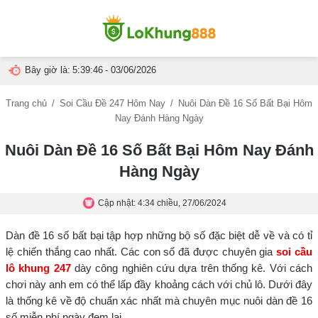
Menu
T
Bây giờ là:
5:39:47
- 03/06/2026
t
Trang chủ
/
Soi Cầu Đề 247 Hôm Nay
/
Nuôi Dàn Đề 16 Số Bất Bại Hôm
g
Nay Đánh Hàng Ngày
Nuôi Dàn Đề 16 Số Bất Bại Hôm Nay Đánh
Hàng Ngày
Cập nhật: 4:34 chiều, 27/06/2024
Dàn đề 16 số bất bại tập hợp những bộ số đặc biệt dễ về và có tỉ
lệ chiến thắng cao nhất. Các con số đã được chuyên gia
soi cầu
lô khung 247
dày công nghiên cứu dựa trên thống kê. Với cách
chơi này anh em có thể lấp đầy khoảng cách với chủ lô. Dưới đây
là thống kê về độ chuẩn xác nhất mà chuyên mục nuôi dàn đề 16
số miễn phí ngày đem lại.