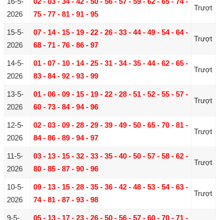
16-5-
02 - 03 - 34 - 42 - 50 - 56 - 57 - 59 - 62 - 65 - 74 -
Trượt
2026
75 - 77 - 81 - 91 - 95
15-5-
07 - 14 - 15 - 19 - 22 - 26 - 33 - 44 - 49 - 54 - 64 -
Trượt
2026
68 - 71 - 76 - 86 - 97
14-5-
01 - 07 - 10 - 14 - 25 - 31 - 34 - 35 - 44 - 62 - 65 -
Trượt
2026
83 - 84 - 92 - 93 - 99
13-5-
01 - 06 - 09 - 15 - 19 - 22 - 28 - 51 - 52 - 55 - 57 -
Trượt
2026
60 - 73 - 84 - 94 - 96
12-5-
02 - 03 - 09 - 28 - 29 - 39 - 49 - 50 - 65 - 70 - 81 -
Trượt
2026
84 - 86 - 89 - 94 - 97
11-5-
03 - 13 - 15 - 32 - 33 - 35 - 40 - 50 - 57 - 58 - 62 -
Trượt
2026
80 - 85 - 87 - 90 - 96
10-5-
09 - 13 - 15 - 28 - 35 - 36 - 42 - 48 - 53 - 54 - 63 -
Trượt
2026
74 - 81 - 87 - 93 - 98
9-5-
05 - 13 - 17 - 23 - 26 - 50 - 56 - 57 - 60 - 70 - 71 -