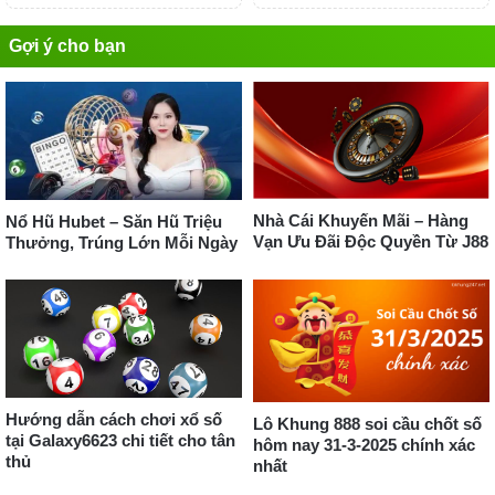
Gợi ý cho bạn
Nhà Cái Khuyến Mãi – Hàng
Nổ Hũ Hubet – Săn Hũ Triệu
Vạn Ưu Đãi Độc Quyền Từ J88
Thưởng, Trúng Lớn Mỗi Ngày
Hướng dẫn cách chơi xổ số
Lô Khung 888 soi cầu chốt số
tại Galaxy6623 chi tiết cho tân
hôm nay 31-3-2025 chính xác
thủ
nhất