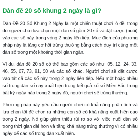
Dàn đề 20 số khung 2 ngày là gì?
Dàn Đề 20 Số Khung 2 Ngày là một chiến thuật chơi lô đề, trong
đó người chơi lựa chọn một dàn số gồm 20 số và đặt cược (nuôi)
vào các số này trong vòng 2 ngày liên tiếp. Mục đích của phương
pháp này là tăng cơ hội trúng thưởng bằng cách duy trì cùng một
dàn số trong một khoảng thời gian ngắn.
Ví dụ, dàn đề 20 số có thể bao gồm các số như: 05, 12, 24, 33,
46, 55, 67, 73, 81, 90 và các số khác. Người chơi sẽ đặt cược
vào tất cả các số này trong 2 ngày liên tiếp. Nếu một hoặc nhiều
số trong dàn số này xuất hiện trong kết quả xổ số Miền Bắc trong
bất kỳ ngày nào trong 2 ngày đó, người chơi sẽ trúng thưởng.
Phương pháp này yêu cầu người chơi có khả năng phân tích và
lựa chọn tốt để chọn ra những con số có khả năng xuất hiện cao
trong 2 ngày. Nó giúp giảm thiểu rủi ro so với việc nuôi dàn số
trong thời gian dài hơn và tăng khả năng trúng thưởng vì có nhiều
ngày để các số trong dàn xuất hiện.