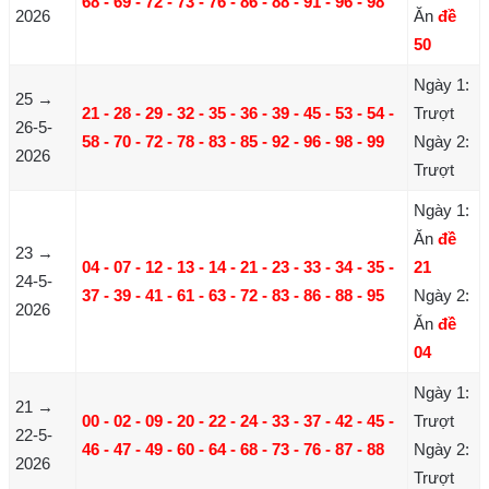
68 - 69 - 72 - 73 - 76 - 86 - 88 - 91 - 96 - 98
2026
Ăn
đề
50
Ngày 1:
25 →
21 - 28 - 29 - 32 - 35 - 36 - 39 - 45 - 53 - 54 -
Trượt
26-5-
58 - 70 - 72 - 78 - 83 - 85 - 92 - 96 - 98 - 99
Ngày 2:
2026
Trượt
Ngày 1:
Ăn
đề
23 →
04 - 07 - 12 - 13 - 14 - 21 - 23 - 33 - 34 - 35 -
21
24-5-
37 - 39 - 41 - 61 - 63 - 72 - 83 - 86 - 88 - 95
Ngày 2:
2026
Ăn
đề
04
Ngày 1:
21 →
00 - 02 - 09 - 20 - 22 - 24 - 33 - 37 - 42 - 45 -
Trượt
22-5-
46 - 47 - 49 - 60 - 64 - 68 - 73 - 76 - 87 - 88
Ngày 2:
2026
Trượt