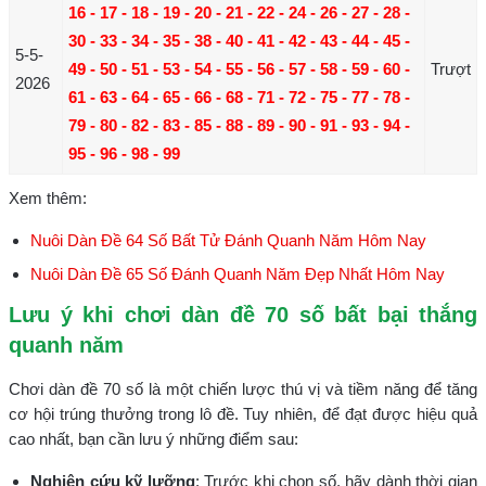
16 - 17 - 18 - 19 - 20 - 21 - 22 - 24 - 26 - 27 - 28 -
30 - 33 - 34 - 35 - 38 - 40 - 41 - 42 - 43 - 44 - 45 -
5-5-
49 - 50 - 51 - 53 - 54 - 55 - 56 - 57 - 58 - 59 - 60 -
Trượt
2026
61 - 63 - 64 - 65 - 66 - 68 - 71 - 72 - 75 - 77 - 78 -
79 - 80 - 82 - 83 - 85 - 88 - 89 - 90 - 91 - 93 - 94 -
95 - 96 - 98 - 99
Xem thêm:
Nuôi Dàn Đề 64 Số Bất Tử Đánh Quanh Năm Hôm Nay
Nuôi Dàn Đề 65 Số Đánh Quanh Năm Đẹp Nhất Hôm Nay
Lưu ý khi chơi dàn đề 70 số bất bại thắng
quanh năm
Chơi dàn đề 70 số là một chiến lược thú vị và tiềm năng để tăng
cơ hội trúng thưởng trong lô đề. Tuy nhiên, để đạt được hiệu quả
cao nhất, bạn cần lưu ý những điểm sau:
Nghiên cứu kỹ lưỡng
: Trước khi chọn số, hãy dành thời gian