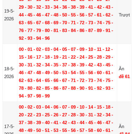
29 - 30 - 32 - 33 - 34 - 36 - 38 - 39 - 41 - 42 - 43 -
19-5-
44 - 45 - 46 - 47 - 48 - 50 - 55 - 56 - 57 - 61 - 62 -
Trượt
2026
63 - 65 - 67 - 68 - 69 - 70 - 71 - 72 - 73 - 74 - 75 -
76 - 77 - 79 - 80 - 81 - 83 - 84 - 86 - 87 - 89 - 91 -
92 - 93 - 94 - 96
00 - 01 - 02 - 03 - 04 - 05 - 07 - 09 - 10 - 11 - 12 -
15 - 16 - 17 - 18 - 19 - 21 - 22 - 24 - 25 - 28 - 29 -
30 - 31 - 32 - 34 - 35 - 37 - 38 - 39 - 42 - 43 - 45 -
18-5-
Ăn
46 - 47 - 48 - 49 - 50 - 53 - 54 - 55 - 56 - 60 - 61 -
2026
đề 61
62 - 63 - 64 - 65 - 66 - 67 - 71 - 72 - 73 - 74 - 75 -
78 - 80 - 82 - 85 - 86 - 87 - 88 - 90 - 91 - 92 - 93 -
94 - 97 - 98 - 99
00 - 02 - 03 - 04 - 06 - 07 - 09 - 10 - 14 - 15 - 18 -
20 - 22 - 23 - 25 - 26 - 27 - 28 - 30 - 31 - 32 - 34 -
37 - 38 - 39 - 40 - 41 - 42 - 43 - 44 - 45 - 46 - 47 -
17-5-
Ăn
48 - 49 - 50 - 51 - 53 - 55 - 56 - 57 - 58 - 60 - 61 -