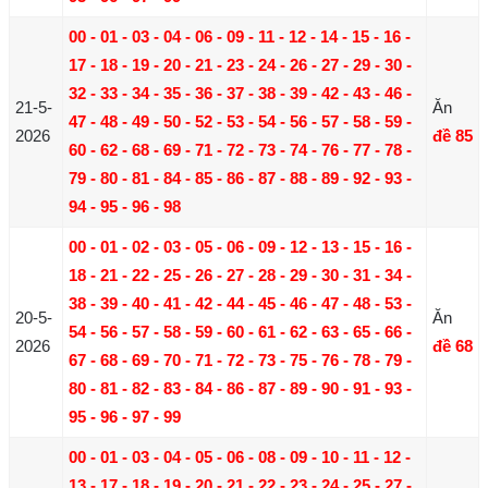
00 - 01 - 03 - 04 - 06 - 09 - 11 - 12 - 14 - 15 - 16 -
17 - 18 - 19 - 20 - 21 - 23 - 24 - 26 - 27 - 29 - 30 -
32 - 33 - 34 - 35 - 36 - 37 - 38 - 39 - 42 - 43 - 46 -
21-5-
Ăn
47 - 48 - 49 - 50 - 52 - 53 - 54 - 56 - 57 - 58 - 59 -
2026
đề 85
60 - 62 - 68 - 69 - 71 - 72 - 73 - 74 - 76 - 77 - 78 -
79 - 80 - 81 - 84 - 85 - 86 - 87 - 88 - 89 - 92 - 93 -
94 - 95 - 96 - 98
00 - 01 - 02 - 03 - 05 - 06 - 09 - 12 - 13 - 15 - 16 -
18 - 21 - 22 - 25 - 26 - 27 - 28 - 29 - 30 - 31 - 34 -
38 - 39 - 40 - 41 - 42 - 44 - 45 - 46 - 47 - 48 - 53 -
20-5-
Ăn
54 - 56 - 57 - 58 - 59 - 60 - 61 - 62 - 63 - 65 - 66 -
2026
đề 68
67 - 68 - 69 - 70 - 71 - 72 - 73 - 75 - 76 - 78 - 79 -
80 - 81 - 82 - 83 - 84 - 86 - 87 - 89 - 90 - 91 - 93 -
95 - 96 - 97 - 99
00 - 01 - 03 - 04 - 05 - 06 - 08 - 09 - 10 - 11 - 12 -
13 - 17 - 18 - 19 - 20 - 21 - 22 - 23 - 24 - 25 - 27 -