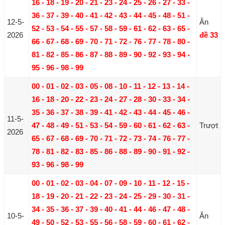
16 - 18 - 19 - 20 - 21 - 23 - 24 - 25 - 26 - 27 - 33 -
36 - 37 - 39 - 40 - 41 - 42 - 43 - 44 - 45 - 48 - 51 -
12-5-
Ăn
52 - 53 - 54 - 55 - 57 - 58 - 59 - 61 - 62 - 63 - 65 -
2026
đề 33
66 - 67 - 68 - 69 - 70 - 71 - 72 - 76 - 77 - 78 - 80 -
81 - 82 - 85 - 86 - 87 - 88 - 89 - 90 - 92 - 93 - 94 -
95 - 96 - 98 - 99
00 - 01 - 02 - 03 - 05 - 08 - 10 - 11 - 12 - 13 - 14 -
16 - 18 - 20 - 22 - 23 - 24 - 27 - 28 - 30 - 33 - 34 -
35 - 36 - 37 - 38 - 39 - 41 - 42 - 43 - 44 - 45 - 46 -
11-5-
47 - 48 - 49 - 51 - 53 - 54 - 59 - 60 - 61 - 62 - 63 -
Trượt
2026
65 - 67 - 68 - 69 - 70 - 71 - 72 - 73 - 74 - 76 - 77 -
78 - 81 - 82 - 83 - 85 - 86 - 88 - 89 - 90 - 91 - 92 -
93 - 96 - 98 - 99
00 - 01 - 02 - 03 - 04 - 07 - 09 - 10 - 11 - 12 - 15 -
18 - 19 - 20 - 21 - 22 - 23 - 24 - 25 - 29 - 30 - 31 -
34 - 35 - 36 - 37 - 39 - 40 - 41 - 44 - 46 - 47 - 48 -
10-5-
Ăn
49 - 50 - 52 - 53 - 55 - 56 - 58 - 59 - 60 - 61 - 62 -