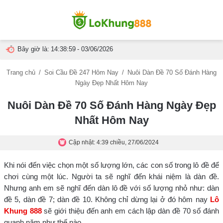
Menu
T
Bây giờ là:
14:39:00
- 03/06/2026
t
Trang chủ
/
Soi Cầu Đề 247 Hôm Nay
/
Nuôi Dàn Đề 70 Số Đánh Hàng
g
Ngày Đẹp Nhất Hôm Nay
Nuôi Dàn Đề 70 Số Đánh Hàng Ngày Đẹp
Nhất Hôm Nay
Cập nhật: 4:39 chiều, 27/06/2024
Khi nói đến việc chọn một số lượng lớn, các con số trong lô đề để
chơi cùng một lúc. Người ta sẽ nghĩ đến khái niệm là dàn đề.
Nhưng anh em sẽ nghĩ đến dàn lô đề với số lượng nhỏ như: dàn
đề 5, dàn đề 7; dàn đề 10. Không chỉ dừng lại ở đó hôm nay
Lô
Khung 888
sẽ giới thiệu đến anh em cách lập dàn đề 70 số đánh
quanh năm như thế nào.