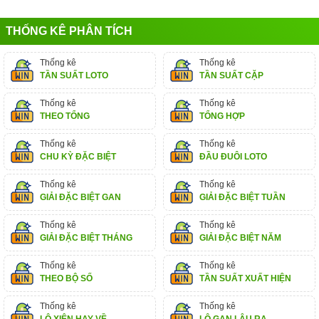
THỐNG KÊ PHÂN TÍCH
Thống kê
Thống kê
TẦN SUẤT LOTO
TẦN SUẤT CẶP
Thống kê
Thống kê
THEO TỔNG
TỔNG HỢP
Thống kê
Thống kê
CHU KỲ ĐẶC BIỆT
ĐẦU ĐUÔI LOTO
Thống kê
Thống kê
GIẢI ĐẶC BIỆT GAN
GIẢI ĐẶC BIỆT TUẦN
Thống kê
Thống kê
GIẢI ĐẶC BIỆT THÁNG
GIẢI ĐẶC BIỆT NĂM
Thống kê
Thống kê
THEO BỘ SỐ
TẦN SUẤT XUẤT HIỆN
Thống kê
Thống kê