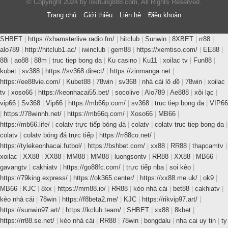
© Copyright 2024 by lokhung888.com, All Rights Reserved.
Trang chủ
Giới thiệu
Liên hệ
Điều khoản
SHBET
|
https://xhamsterlive.radio.fm/
|
hitclub
|
Sunwin
|
8XBET
|
rr88
|
alo789
|
http://hitclub1.ac/
|
iwinclub
|
gem88
|
https://xemtiso.com/
|
EE88
|
88i
|
ao88
|
88m
|
truc tiep bong da
|
Ku casino
|
Ku11
|
xoilac tv
|
Fun88
|
kubet
|
sv388
|
https://sv368.direct/
|
https://zinmanga.net
|
https://ee88vie.com/
|
Kubet88
|
78win
|
sv368
|
nhà cái lô đề
|
78win
|
xoilac
tv
|
xoso66
|
https://keonhacai55.bet/
|
socolive
|
Alo789
|
Ae888
|
xôi lạc
|
vip66
|
Sv368
|
Vip66
|
https://mb66p.com/
|
sv368
|
truc tiep bong da
|
VIP66
|
https://78winnh.net/
|
https://mb66q.com/
|
Xoso66
|
MB66
|
https://mb66.life/
|
colatv trực tiếp bóng đá
|
colatv
|
colatv truc tiep bong da
|
colatv
|
colatv bóng đá trực tiếp
|
https://rr88co.net/
|
https://tylekeonhacai.futbol/
|
https://bshbet.com/
|
xx88
|
RR88
|
thapcamtv
|
xoilac
|
XX88
|
XX88
|
MM88
|
MM88
|
luongsontv
|
RR88
|
XX88
|
MB66
|
gavangtv
|
cakhiatv
|
https://go88fc.com/
|
trực tiếp nba
|
soi kèo
|
https://79king.express/
|
https://ok365.center/
|
https://xx88.me.uk/
|
ok9
|
MB66
|
KJC
|
8xx
|
https://mm88.io/
|
RR88
|
kèo nhà cái
|
bet88
|
cakhiatv
|
kèo nhà cái
|
78win
|
https://f8beta2.me/
|
KJC
|
https://rikvip97.art/
|
https://sunwin97.art/
|
https://kclub.team/
|
SHBET
|
xx88
|
8kbet
|
https://rr88.se.net/
|
kèo nhà cái
|
RR88
|
78win
|
bongdalu
|
nha cai uy tin
|
ty