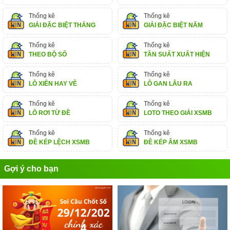
Thống kê
Thống kê
GIẢI ĐẶC BIỆT THÁNG
GIẢI ĐẶC BIỆT NĂM
Thống kê
Thống kê
THEO BỘ SỐ
TẦN SUẤT XUẤT HIỆN
Thống kê
Thống kê
LÔ XIÊN HAY VỀ
LÔ GAN LÂU RA
Thống kê
Thống kê
LÔ RƠI TỪ ĐỀ
LOTO THEO GIẢI XSMB
Thống kê
Thống kê
ĐỀ KÉP LỆCH XSMB
ĐỀ KÉP ÂM XSMB
Gợi ý cho bạn