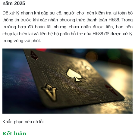
năm 2025
Để xử lý nhanh khi gặp sự cố, người chơi nên kiểm tra lại toàn bộ
thông tin trước khi xác nhận phương thức thanh toán Hb88. Trong
trường hợp đã hoàn tất nhưng chưa nhận được tiền, bạn nên
chụp lại biên lai và liên hệ bộ phận hỗ trợ của Hb88 để được xử lý
trong vòng vài phút.
Khắc phục nếu có lỗi
Kết luận