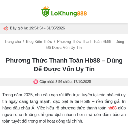
Menu
T
Bây giờ là:
19:54:55
- 31/05/2026
t
Trang chủ
/
Blog Kiến Thức
/
Phương Thức Thanh Toán Hb88 – Dùng
g
Để Được Vốn Uy Tín
Phương Thức Thanh Toán Hb88 – Dùng
Để Được Vốn Uy Tín
Cập nhật: 3:56 chiều, 17/10/2025
Trong năm 2025, nhu cầu nạp rút tiền trực tuyến tại các nhà cái uy
tín ngày càng tăng mạnh, đặc biệt là tại Hb88 – nền tảng giải trí
hàng đầu châu Á. Việc hiểu rõ phương thức thanh toán
hb88
giúp
người chơi không chỉ giao dịch nhanh hơn mà còn đảm bảo an
toàn tuyệt đối trong mọi hoạt động tài chính.