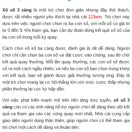
Xổ số 3 càng
là một trò chơi đơn giản nhưng đầy thử thách,
được rất nhiều người yêu thích tại nhà cái
123win
. Trò chơi này
dựa trên việc người chơi chọn ra ba con số, với mỗi số có giá trị
từ 0 đến 9. Khi tham gia, bạn cần dự đoán đúng kết quả xổ số của
ba con số trong mỗi kỳ quay.
Cách chơi xổ số ba càng được đánh giá là rất dễ dàng. Người
chơi chỉ cần chọn ba con số và đặt cược vào chúng, sau đó chờ
kết quả quay thưởng. Mỗi lần quay thưởng, các con số sẽ được
xổ ra một cách ngẫu nhiên, và nếu ba con số bạn chọn trùng khớp
với kết quả, bạn sẽ giành được giải thưởng tương ứng. Đây là
một trò chơi mang lại cơ hội thắng lớn với mức cược thấp nhưng
phần thưởng lại cực kỳ hấp dẫn.
Với việc phát triển mạnh mẽ trên nền tảng trực tuyến,
xổ số 3
càng
còn có các tính năng hỗ trợ người chơi dễ dàng theo dõi kết
quả và tham gia vào các vòng quay mới nhất. Nhà cái cung cấp
giao diện người dùng thân thiện, giúp người chơi có thể tham gia
trò chơi một cách dễ dàng và thuận tiện.