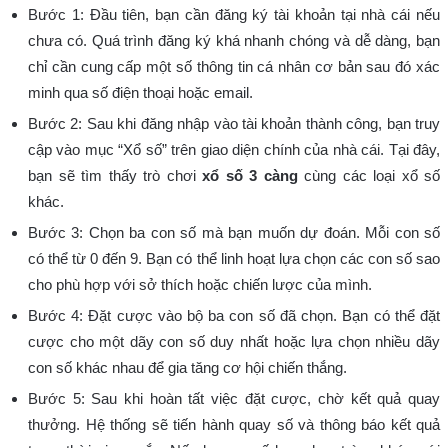
Bước 1: Đầu tiên, bạn cần đăng ký tài khoản tại nhà cái nếu
chưa có. Quá trình đăng ký khá nhanh chóng và dễ dàng, bạn
chỉ cần cung cấp một số thông tin cá nhân cơ bản sau đó xác
minh qua số điện thoại hoặc email.
Bước 2: Sau khi đăng nhập vào tài khoản thành công, bạn truy
cập vào mục “Xổ số” trên giao diện chính của nhà cái. Tại đây,
bạn sẽ tìm thấy trò chơi
xổ số 3 càng
cùng các loại xổ số
khác.
Bước 3: Chọn ba con số mà bạn muốn dự đoán. Mỗi con số
có thể từ 0 đến 9. Bạn có thể linh hoạt lựa chọn các con số sao
cho phù hợp với sở thích hoặc chiến lược của mình.
Bước 4: Đặt cược vào bộ ba con số đã chọn. Bạn có thể đặt
cược cho một dãy con số duy nhất hoặc lựa chọn nhiều dãy
con số khác nhau để gia tăng cơ hội chiến thắng.
Bước 5: Sau khi hoàn tất việc đặt cược, chờ kết quả quay
thưởng. Hệ thống sẽ tiến hành quay số và thông báo kết quả