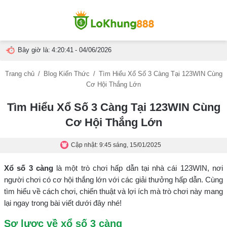
Menu
T
Bây giờ là:
4:20:42
- 04/06/2026
t
Trang chủ
/
Blog Kiến Thức
/
Tìm Hiểu Xổ Số 3 Càng Tại 123WIN Cùng
g
Cơ Hội Thắng Lớn
Tìm Hiểu Xổ Số 3 Càng Tại 123WIN Cùng
Cơ Hội Thắng Lớn
Cập nhật: 9:45 sáng, 15/01/2025
Xổ số 3 càng
là một trò chơi hấp dẫn tại nhà cái 123WIN, nơi
người chơi có cơ hội thắng lớn với các giải thưởng hấp dẫn. Cùng
tìm hiểu về cách chơi, chiến thuật và lợi ích mà trò chơi này mang
lại ngay trong bài viết dưới đây nhé!
Sơ lược về xổ số 3 càng