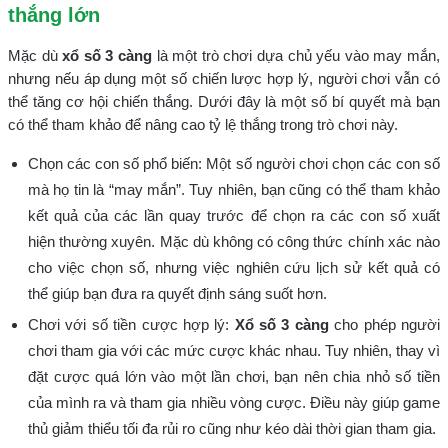
thắng lớn
Mặc dù
xổ số 3 càng
là một trò chơi dựa chủ yếu vào may mắn,
nhưng nếu áp dụng một số chiến lược hợp lý, người chơi vẫn có
thể tăng cơ hội chiến thắng. Dưới đây là một số bí quyết mà bạn
có thể tham khảo để nâng cao tỷ lệ thắng trong trò chơi này.
Chọn các con số phổ biến: Một số người chơi chọn các con số
mà họ tin là “may mắn”. Tuy nhiên, bạn cũng có thể tham khảo
kết quả của các lần quay trước để chọn ra các con số xuất
hiện thường xuyên. Mặc dù không có công thức chính xác nào
cho việc chọn số, nhưng việc nghiên cứu lịch sử kết quả có
thể giúp bạn đưa ra quyết định sáng suốt hơn.
Chơi với số tiền cược hợp lý:
Xổ số 3 càng
cho phép người
chơi tham gia với các mức cược khác nhau. Tuy nhiên, thay vì
đặt cược quá lớn vào một lần chơi, bạn nên chia nhỏ số tiền
của mình ra và tham gia nhiều vòng cược. Điều này giúp game
thủ giảm thiểu tối đa rủi ro cũng như kéo dài thời gian tham gia.