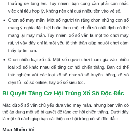
thưởng sẽ tăng lên. Tuy nhiên, bạn cũng cần phải cân nhắc
việc chi tiêu hợp lý, không nên chi quá nhiều tiền vào vé số.
Chọn số may mắn:
Một số người tin rằng chọn những con số
mang ý nghĩa đặc biệt hoặc theo một chuỗi số nhất định có thể
mang lại may mắn. Tuy nhiên, xổ số vẫn là một trò chơi may
rủi, vì vậy đây chỉ là một yếu tố tinh thần giúp người chơi cảm
thấy tự tin hơn.
Chơi nhiều loại xổ số:
Một số người chơi tham gia vào nhiều
loại xổ số khác nhau để tăng cơ hội chiến thắng. Bạn có thể
thử nghiệm với các loại xổ số như xổ số truyền thống, xổ số
điện tử, xổ số online, hay xổ số siêu tốc.
Bí Quyết Tăng Cơ Hội Trúng Xổ Số Độc Đắc
Mặc dù xổ số vẫn chủ yếu dựa vào may mắn, nhưng bạn vẫn có
thể áp dụng một số bí quyết để tăng cơ hội chiến thắng. Dưới đây
là một số cách giúp bạn cải thiện cơ hội trúng xổ số độc đắc:
Mua Nhiều Vé