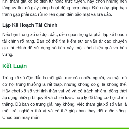
Khi tham gia xổ số điện tử hoặc trực tuyến, hãy chọn những nền
tảng uy tín, có giấy phép hoạt động hợp pháp. Điều này giúp bạn
tránh gặp phải các rủi ro liên quan đến bảo mật và lừa đảo.
Lập Kế Hoạch Tài Chính
Nếu bạn trúng xổ số độc đắc, điều quan trọng là phải lập kế hoạch
tài chính rõ ràng. Bạn có thể tìm kiếm sự tư vấn từ các chuyên
gia tài chính để sử dụng số tiền này một cách hiệu quả và bền
vững.
Kết Luận
Trúng xổ số độc đắc là một giấc mơ của nhiều người, và mặc dù
cơ hội trúng thưởng là rất thấp, nhưng không có gì là không thể.
Hãy chơi xổ số với tinh thần vui vẻ và có trách nhiệm, đồng thời
áp dụng những bí quyết và chiến lược hợp lý để tăng cơ hội chiến
thắng. Dù bạn có trúng giải hay không, việc tham gia xổ số vẫn là
một trải nghiệm thú vị và có thể giúp bạn thay đổi cuộc sống.
Chúc bạn may mắn!