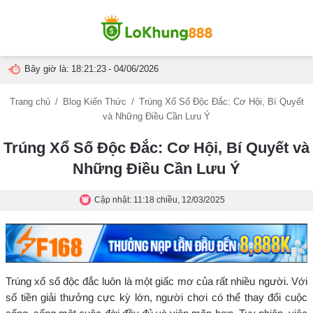
Menu
T
Bây giờ là:
18:21:23
- 04/06/2026
t
Trang chủ
/
Blog Kiến Thức
/
Trúng Xổ Số Độc Đắc: Cơ Hội, Bí Quyết
g
và Những Điều Cần Lưu Ý
Trúng Xổ Số Độc Đắc: Cơ Hội, Bí Quyết và
Những Điều Cần Lưu Ý
Cập nhật: 11:18 chiều, 12/03/2025
Trúng xổ số độc đắc luôn là một giấc mơ của rất nhiều người. Với
số tiền giải thưởng cực kỳ lớn, người chơi có thể thay đổi cuộc