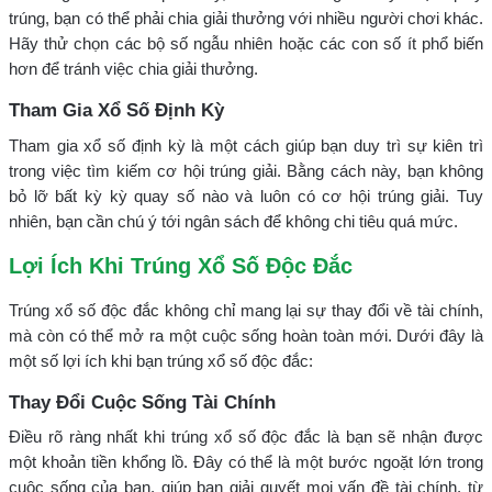
trúng, bạn có thể phải chia giải thưởng với nhiều người chơi khác.
Hãy thử chọn các bộ số ngẫu nhiên hoặc các con số ít phổ biến
hơn để tránh việc chia giải thưởng.
Tham Gia Xổ Số Định Kỳ
Tham gia xổ số định kỳ là một cách giúp bạn duy trì sự kiên trì
trong việc tìm kiếm cơ hội trúng giải. Bằng cách này, bạn không
bỏ lỡ bất kỳ kỳ quay số nào và luôn có cơ hội trúng giải. Tuy
nhiên, bạn cần chú ý tới ngân sách để không chi tiêu quá mức.
Lợi Ích Khi Trúng Xổ Số Độc Đắc
Trúng xổ số độc đắc không chỉ mang lại sự thay đổi về tài chính,
mà còn có thể mở ra một cuộc sống hoàn toàn mới. Dưới đây là
một số lợi ích khi bạn trúng xổ số độc đắc:
Thay Đổi Cuộc Sống Tài Chính
Điều rõ ràng nhất khi trúng xổ số độc đắc là bạn sẽ nhận được
một khoản tiền khổng lồ. Đây có thể là một bước ngoặt lớn trong
cuộc sống của bạn, giúp bạn giải quyết mọi vấn đề tài chính, từ