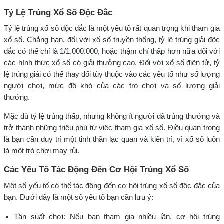
Tỷ Lệ Trúng Xổ Số Độc Đắc
Tỷ lệ trúng xổ số độc đắc là một yếu tố rất quan trọng khi tham gia
xổ số. Chẳng hạn, đối với xổ số truyền thống, tỷ lệ trúng giải độc
đắc có thể chỉ là 1/1.000.000, hoặc thậm chí thấp hơn nữa đối với
các hình thức xổ số có giải thưởng cao. Đối với xổ số điện tử, tỷ
lệ trúng giải có thể thay đổi tùy thuộc vào các yếu tố như số lượng
người chơi, mức độ khó của các trò chơi và số lượng giải
thưởng.
Mặc dù tỷ lệ trúng thấp, nhưng không ít người đã trúng thưởng và
trở thành những triệu phú từ việc tham gia xổ số. Điều quan trọng
là bạn cần duy trì một tinh thần lạc quan và kiên trì, vì xổ số luôn
là một trò chơi may rủi.
Các Yếu Tố Tác Động Đến Cơ Hội Trúng Xổ Số
Một số yếu tố có thể tác động đến cơ hội trúng xổ số độc đắc của
bạn. Dưới đây là một số yếu tố bạn cần lưu ý:
Tần suất chơi:
Nếu bạn tham gia nhiều lần, cơ hội trúng