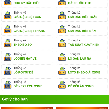
CHU KỲ ĐẶC BIỆT
ĐẦU ĐUÔI LOTO
Thống kê
Thống kê
GIẢI ĐẶC BIỆT GAN
GIẢI ĐẶC BIỆT TUẦN
Thống kê
Thống kê
GIẢI ĐẶC BIỆT THÁNG
GIẢI ĐẶC BIỆT NĂM
Thống kê
Thống kê
THEO BỘ SỐ
TẦN SUẤT XUẤT HIỆN
Thống kê
Thống kê
LÔ XIÊN HAY VỀ
LÔ GAN LÂU RA
Thống kê
Thống kê
LÔ RƠI TỪ ĐỀ
LOTO THEO GIẢI XSMB
Thống kê
Thống kê
ĐỀ KÉP LỆCH XSMB
ĐỀ KÉP ÂM XSMB
Gợi ý cho bạn