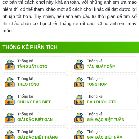
cơ bản thì cách chơi này khá an toàn, với những anh em ưa mạo
hiểm thì có thể tham khảo một số cách chơi khác để đạt được lợi
nhuận tốt hơn. Tuy nhiên, nếu anh em đầu tư thời gian để tìm số
thì chắc chắn cơ hội chiến thắng sẽ rất cao. Chúc anh em may
mắn
THỐNG KÊ PHÂN TÍCH
Thống kê
Thống kê
TẦN SUẤT LOTO
TẦN SUẤT CẶP
Thống kê
Thống kê
THEO TỔNG
TỔNG HỢP
Thống kê
Thống kê
CHU KỲ ĐẶC BIỆT
ĐẦU ĐUÔI LOTO
Thống kê
Thống kê
GIẢI ĐẶC BIỆT GAN
GIẢI ĐẶC BIỆT TUẦN
Thống kê
Thống kê
GIẢI ĐẶC BIỆT THÁNG
GIẢI ĐẶC BIỆT NĂM