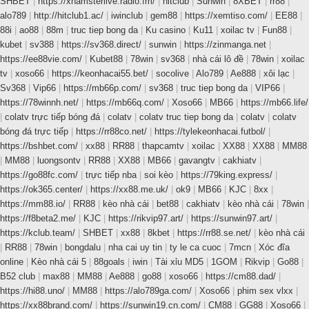
SHBET
|
https://xhamsterlive.radio.fm/
|
hitclub
|
Sunwin
|
8XBET
|
rr88
|
alo789
|
http://hitclub1.ac/
|
iwinclub
|
gem88
|
https://xemtiso.com/
|
EE88
|
88i
|
ao88
|
88m
|
truc tiep bong da
|
Ku casino
|
Ku11
|
xoilac tv
|
Fun88
|
kubet
|
sv388
|
https://sv368.direct/
|
sunwin
|
https://zinmanga.net
|
https://ee88vie.com/
|
Kubet88
|
78win
|
sv368
|
nhà cái lô đề
|
78win
|
xoilac
tv
|
xoso66
|
https://keonhacai55.bet/
|
socolive
|
Alo789
|
Ae888
|
xôi lạc
|
Sv368
|
Vip66
|
https://mb66p.com/
|
sv368
|
truc tiep bong da
|
VIP66
|
https://78winnh.net/
|
https://mb66q.com/
|
Xoso66
|
MB66
|
https://mb66.life/
|
colatv trực tiếp bóng đá
|
colatv
|
colatv truc tiep bong da
|
colatv
|
colatv
bóng đá trực tiếp
|
https://rr88co.net/
|
https://tylekeonhacai.futbol/
|
https://bshbet.com/
|
xx88
|
RR88
|
thapcamtv
|
xoilac
|
XX88
|
XX88
|
MM88
|
MM88
|
luongsontv
|
RR88
|
XX88
|
MB66
|
gavangtv
|
cakhiatv
|
https://go88fc.com/
|
trực tiếp nba
|
soi kèo
|
https://79king.express/
|
https://ok365.center/
|
https://xx88.me.uk/
|
ok9
|
MB66
|
KJC
|
8xx
|
https://mm88.io/
|
RR88
|
kèo nhà cái
|
bet88
|
cakhiatv
|
kèo nhà cái
|
78win
|
https://f8beta2.me/
|
KJC
|
https://rikvip97.art/
|
https://sunwin97.art/
|
https://kclub.team/
|
SHBET
|
xx88
|
8kbet
|
https://rr88.se.net/
|
kèo nhà cái
|
RR88
|
78win
|
bongdalu
|
nha cai uy tin
|
ty le ca cuoc
|
7mcn
|
Xóc đĩa
online
|
Kèo nhà cái 5
|
88goals
|
iwin
|
Tài xỉu MD5
|
1GOM
|
Rikvip
|
Go88
|
B52 club
|
max88
|
MM88
|
Ae888
|
go88
|
xoso66
|
https://cm88.dad/
|
https://hi88.uno/
|
MM88
|
https://alo789ga.com/
|
Xoso66
|
phim sex vlxx
|
https://xx88brand.com/
|
https://sunwin19.cn.com/
|
CM88
|
GG88
|
Xoso66
|