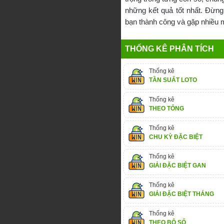
những kết quả tốt nhất. Đừn
bạn thành công và gặp nhiều 
THỐNG KÊ PHÂN TÍCH
Thống kê
TẦN SUẤT LOTO
Thống kê
THEO TỔNG
Thống kê
CHU KỲ ĐẶC BIỆT
Thống kê
GIẢI ĐẶC BIỆT GAN
Thống kê
GIẢI ĐẶC BIỆT THÁNG
Thống kê
THEO BỘ SỐ