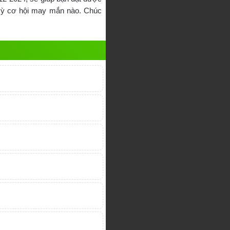
 kỳ cơ hội may mắn nào. Chúc