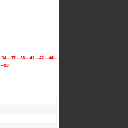
– 34 – 37 – 38 – 41 – 42 – 44 –
 – 93