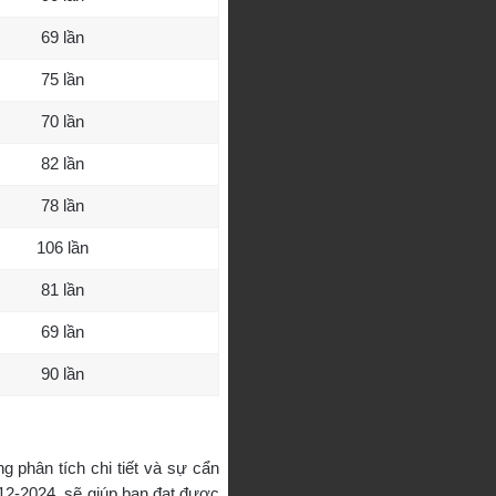
69 lần
75 lần
70 lần
82 lần
78 lần
106 lần
81 lần
69 lần
90 lần
 phân tích chi tiết và sự cẩn
12-2024, sẽ giúp bạn đạt được