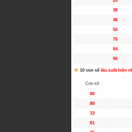
20
36
46
50
75
84
95
10 con số
lâu xuất hiện n
Con số
80
88
33
81