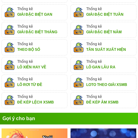
Thống kê
Thống kê
GIẢI ĐẶC BIỆT GAN
GIẢI ĐẶC BIỆT TUẦN
Thống kê
Thống kê
GIẢI ĐẶC BIỆT THÁNG
GIẢI ĐẶC BIỆT NĂM
Thống kê
Thống kê
THEO BỘ SỐ
TẦN SUẤT XUẤT HIỆN
Thống kê
Thống kê
LÔ XIÊN HAY VỀ
LÔ GAN LÂU RA
Thống kê
Thống kê
LÔ RƠI TỪ ĐỀ
LOTO THEO GIẢI XSMB
Thống kê
Thống kê
ĐỀ KÉP LỆCH XSMB
ĐỀ KÉP ÂM XSMB
Gợi ý cho bạn