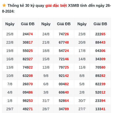
Thống kê 30 kỳ quay
giải đặc biệt
XSMB tính đến ngày 26-
8-2024:
Ngày
Giải
ĐB
Ngày
Giải
ĐB
Ngày
Giải
ĐB
25/8
244
74
24/8
747
26
23/8
222
65
22/8
308
17
21/8
677
48
20/8
884
43
19/8
550
25
18/8
547
24
17/8
043
06
16/8
823
27
15/8
721
46
14/8
343
09
13/8
749
22
12/8
797
25
11/8
705
80
10/8
632
08
9/8
921
42
8/8
892
82
7/8
260
70
6/8
004
82
5/8
822
39
4/8
094
86
3/8
606
40
2/8
520
12
1/8
982
53
31/7
528
64
30/7
233
94
29/7
492
71
28/7
347
89
27/7
133
41