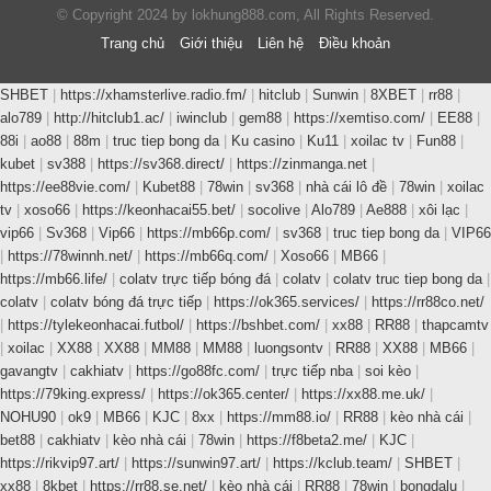
© Copyright 2024 by lokhung888.com, All Rights Reserved.
Trang chủ
Giới thiệu
Liên hệ
Điều khoản
SHBET
|
https://xhamsterlive.radio.fm/
|
hitclub
|
Sunwin
|
8XBET
|
rr88
|
alo789
|
http://hitclub1.ac/
|
iwinclub
|
gem88
|
https://xemtiso.com/
|
EE88
|
88i
|
ao88
|
88m
|
truc tiep bong da
|
Ku casino
|
Ku11
|
xoilac tv
|
Fun88
|
kubet
|
sv388
|
https://sv368.direct/
|
https://zinmanga.net
|
https://ee88vie.com/
|
Kubet88
|
78win
|
sv368
|
nhà cái lô đề
|
78win
|
xoilac
tv
|
xoso66
|
https://keonhacai55.bet/
|
socolive
|
Alo789
|
Ae888
|
xôi lạc
|
vip66
|
Sv368
|
Vip66
|
https://mb66p.com/
|
sv368
|
truc tiep bong da
|
VIP66
|
https://78winnh.net/
|
https://mb66q.com/
|
Xoso66
|
MB66
|
https://mb66.life/
|
colatv trực tiếp bóng đá
|
colatv
|
colatv truc tiep bong da
|
colatv
|
colatv bóng đá trực tiếp
|
https://ok365.services/
|
https://rr88co.net/
|
https://tylekeonhacai.futbol/
|
https://bshbet.com/
|
xx88
|
RR88
|
thapcamtv
|
xoilac
|
XX88
|
XX88
|
MM88
|
MM88
|
luongsontv
|
RR88
|
XX88
|
MB66
|
gavangtv
|
cakhiatv
|
https://go88fc.com/
|
trực tiếp nba
|
soi kèo
|
https://79king.express/
|
https://ok365.center/
|
https://xx88.me.uk/
|
NOHU90
|
ok9
|
MB66
|
KJC
|
8xx
|
https://mm88.io/
|
RR88
|
kèo nhà cái
|
bet88
|
cakhiatv
|
kèo nhà cái
|
78win
|
https://f8beta2.me/
|
KJC
|
https://rikvip97.art/
|
https://sunwin97.art/
|
https://kclub.team/
|
SHBET
|
xx88
|
8kbet
|
https://rr88.se.net/
|
kèo nhà cái
|
RR88
|
78win
|
bongdalu
|