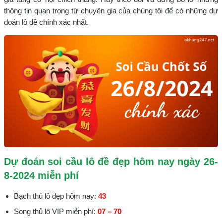
thông tin quan trọng từ chuyên gia của chúng tôi để có những dự
đoán lô đề chính xác nhất.
Dự đoán soi cầu lô đề đẹp hôm nay ngày 26-
8-2024 miễn phí
Bạch thủ lô đẹp hôm nay:
43
Song thủ lô VIP miễn phí:
07 – 70