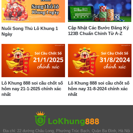
Cập Nhật Các Bước Đăng Ký
Nuôi Song Thủ Lô Khung 1
123B Chuẩn Chỉnh Từ A-Z
Ngày
Lô Khung 888 soi cầu chốt số
Lô Khung 888 soi cầu chốt số
hôm nay 21-1-2025 chính xác
hôm nay 31-8-2024 chính xác
nhất
nhất
Địa chỉ: 22 đường Châu Long, Phường Trúc Bạch, Quận Ba Đình, Hà Nội