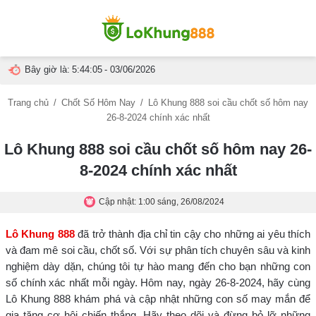
Menu
T
Bây giờ là:
5:44:06
- 03/06/2026
t
Trang chủ
/
Chốt Số Hôm Nay
/
Lô Khung 888 soi cầu chốt số hôm nay
g
26-8-2024 chính xác nhất
Lô Khung 888 soi cầu chốt số hôm nay 26-
8-2024 chính xác nhất
Cập nhật: 1:00 sáng, 26/08/2024
Lô Khung 888
đã trở thành địa chỉ tin cậy cho những ai yêu thích
và đam mê soi cầu, chốt số. Với sự phân tích chuyên sâu và kinh
nghiệm dày dặn, chúng tôi tự hào mang đến cho bạn những con
số chính xác nhất mỗi ngày. Hôm nay, ngày 26-8-2024, hãy cùng
Lô Khung 888 khám phá và cập nhật những con số may mắn để
gia tăng cơ hội chiến thắng. Hãy theo dõi và đừng bỏ lỡ những