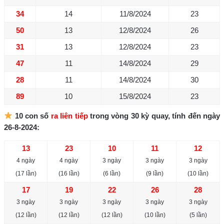
34
14
11/8/2024
23
50
13
12/8/2024
26
31
13
12/8/2024
23
47
11
14/8/2024
29
28
11
14/8/2024
30
89
10
15/8/2024
23
10 con số
ra liên tiếp
trong vòng 30 kỳ quay, tính đến ngày
26-8-2024:
13
23
10
11
12
4 ngày
4 ngày
3 ngày
3 ngày
3 ngày
(17 lần)
(16 lần)
(6 lần)
(9 lần)
(10 lần)
17
19
22
26
28
3 ngày
3 ngày
3 ngày
3 ngày
3 ngày
(12 lần)
(12 lần)
(12 lần)
(10 lần)
(5 lần)