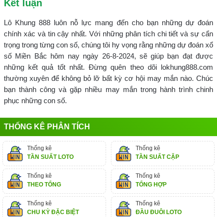
Kết luận
Lô Khung 888 luôn nỗ lực mang đến cho bạn những dự đoán
chính xác và tin cậy nhất. Với những phân tích chi tiết và sự cẩn
trọng trong từng con số, chúng tôi hy vọng rằng những dự đoán xổ
số Miền Bắc hôm nay ngày 26-8-2024, sẽ giúp bạn đạt được
những kết quả tốt nhất. Đừng quên theo dõi lokhung888.com
thường xuyên để không bỏ lỡ bất kỳ cơ hội may mắn nào. Chúc
bạn thành công và gặp nhiều may mắn trong hành trình chinh
phục những con số.
THỐNG KÊ PHÂN TÍCH
Thống kê
Thống kê
TẦN SUẤT LOTO
TẦN SUẤT CẶP
Thống kê
Thống kê
THEO TỔNG
TỔNG HỢP
Thống kê
Thống kê
CHU KỲ ĐẶC BIỆT
ĐẦU ĐUÔI LOTO