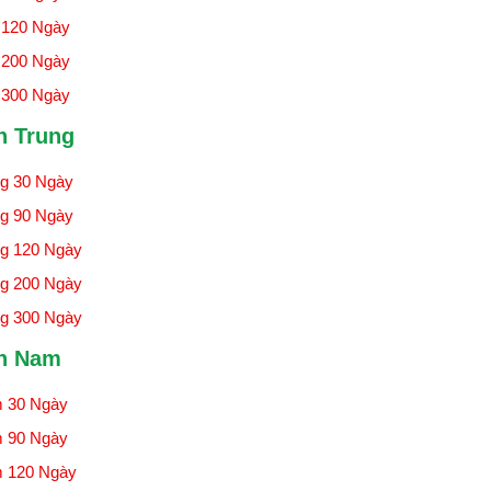
 120 Ngày
 200 Ngày
 300 Ngày
n Trung
g 30 Ngày
g 90 Ngày
g 120 Ngày
g 200 Ngày
g 300 Ngày
n Nam
 30 Ngày
 90 Ngày
 120 Ngày