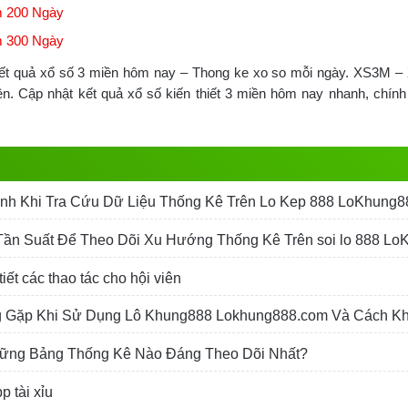
 200 Ngày
 300 Ngày
kết quả xổ số 3 miền hôm nay – Thong ke xo so mỗi ngày. XS3M –
. Cập nhật kết quả xổ số kiến thiết 3 miền hôm nay nhanh, chính
nh Khi Tra Cứu Dữ Liệu Thống Kê Trên Lo Kep 888 LoKhung
Tần Suất Để Theo Dõi Xu Hướng Thống Kê Trên soi lo 888 L
ết các thao tác cho hội viên
 Gặp Khi Sử Dụng Lô Khung888 Lokhung888.com Và Cách K
ững Bảng Thống Kê Nào Đáng Theo Dõi Nhất?
 tài xỉu