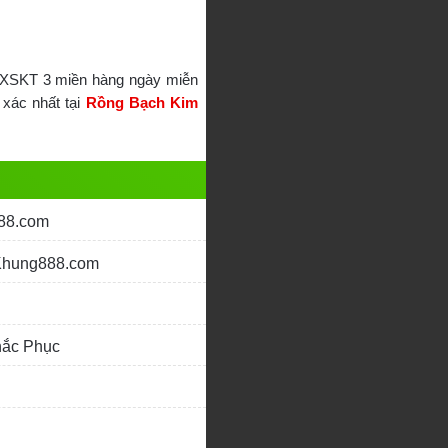
 XSKT 3 miền hàng ngày miễn
 xác nhất tại
Rồng Bạch Kim
888.com
oKhung888.com
hắc Phục