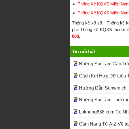
Thống Kê KQXS Miền Nam
Thống Kê KQXS Miền Nam
Thống kê xổ số – Thống kê 
phí. Thống kê KQXS theo miền
888
.
Tin nổi bật
Những Sai Lầm Cần Trá
Cách Kết Hợp Dữ Liệu 
Hướng Dẫn Sunwin chi ti
Những Sai Lầm Thường
Lokhung888.com Có Nh
Cẩm Nang Từ A-Z Về app