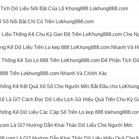
Tích Dữ Liệu Nổi Bật Của Lô Khung888 Lokhung888.com
ổ Số Nổi Bật Chỉ Có Trên Lokhung888.com
 Liệu Thống Kê Chu Kỳ Gan Đề Trên LoKhung888.com Cho N
ng Kê Dữ Liệu Trên Lo kep 888 LoKhung888.com Nhanh Và H
Thống Kê Soi Lo 888 Trên LoKhung888.com Để Phân Tích Dữ
888 Trên Lokhung888.com Nhanh Và Chính Xác
hống Kê Kết Quả Xổ Số Cho Người Mới Bắt Đầu cho LoKhun
Kê Là Gì? Cách Đọc Dữ Liệu Lịch Sử Hiệu Quả Trên Chu Kỳ 
ống Kê Dữ Liệu Các Cặp Số Trên Lo kep 888 lokhung888.c
.com Là Gì? Hướng Dẫn Khai Thác Dữ Liệu Cho Người Mới
8.com Là Gì? Hướng Dẫn Khai Thác Dữ Liệu Hiệu Quả Cho 