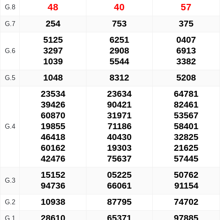
48
40
57
G.8
254
753
375
G.7
5125
6251
0407
3297
2908
6913
G.6
1039
5544
3382
1048
8312
5208
G.5
23534
23634
64781
39426
90421
82461
60870
31971
53567
19855
71186
58401
G.4
46418
40430
32825
60162
19303
21625
42476
75637
57445
15152
05225
50762
G.3
94736
66061
91154
10938
87795
74702
G.2
28610
65371
97885
G.1