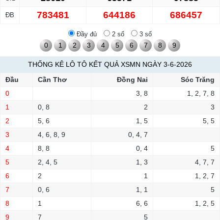
783481
644186
686457
ĐB
Đầy đủ
2 số
3 số
0
1
2
3
4
5
6
7
8
9
THỐNG KÊ LÔ TÔ KẾT QUẢ XSMN NGÀY 3-6-2026
Đầu
Cần Thơ
Đồng Nai
Sóc Trăng
0
3, 8
1, 2, 7, 8
1
0, 8
2
3
2
5, 6
1, 5
5, 5
3
4, 6, 8, 9
0, 4, 7
4
8, 8
0, 4
5
5
2, 4, 5
1, 3
4, 7, 7
6
2
1
1, 2, 7
7
0, 6
1, 1
5
8
1
6, 6
1, 2, 5
9
7
5