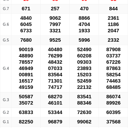
671
257
470
844
G.7
4840
9062
8866
2361
6045
7997
4704
1186
G.6
6733
3321
1933
2047
7680
9525
5996
2332
G.5
90019
40480
52490
87908
48890
76299
60208
03737
78557
48432
09303
67226
46949
07033
23893
87863
G.4
00891
83564
15203
58254
16517
71301
52459
74463
49159
74717
22132
68485
50587
68270
83541
86074
G.3
35072
46101
88346
89926
63833
53344
72630
60395
G.2
82250
96879
99062
37568
G.1