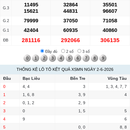
11495
32864
35501
G.3
15621
44831
96607
79999
37050
71058
G.2
42404
60935
40860
G.1
281116
292066
306135
ĐB
Đầy đủ
2 số
3 số
0
1
2
3
4
5
6
7
8
9
THỐNG KÊ LÔ TÔ KẾT QUẢ XSMN NGÀY 2-6-2026
Đầu
Bạc Liêu
Bến Tre
Vũng Tàu
0
4, 4
3
1, 3, 4, 7, 7
1
1, 6, 8
3, 9
4
2
0, 1, 2
2, 9
3
0
1, 5
5
4
9
6
5
0, 0
8, 8