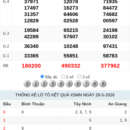
37971
12078
71935
G.4
17497
16273
84472
31357
64606
74682
12829
02528
00597
19584
65215
24198
G.3
42289
57607
30102
36340
10248
97431
G.2
33365
55851
58783
G.1
180200
490332
377962
ĐB
Đầy đủ
2 số
3 số
0
1
2
3
4
5
6
7
8
9
THỐNG KÊ LÔ TÔ KẾT QUẢ XSMN NGÀY 28-5-2026
Đầu
Bình Thuận
Tây Ninh
An Giang
0
0
2, 6, 7, 9
2
1
5
1, 9
2
9
8