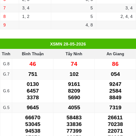
7
3, 4
5
3, 4
8
1, 2
5
2, 4, 4
9
4, 8
XSMN 28-05-2026
Tỉnh
Bình Thuận
Tây Ninh
An Giang
46
74
86
G.8
751
102
054
G.7
0130
9161
9247
6457
8209
2584
G.6
3378
5690
8849
9645
4055
7319
G.5
66670
58483
26611
53045
33836
70238
94538
77399
22071