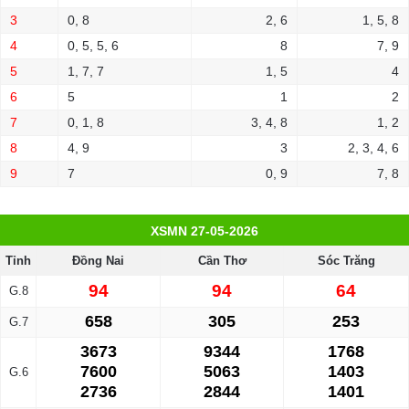
3
0, 8
2, 6
1, 5, 8
4
0, 5, 5, 6
8
7, 9
5
1, 7, 7
1, 5
4
6
5
1
2
7
0, 1, 8
3, 4, 8
1, 2
8
4, 9
3
2, 3, 4, 6
9
7
0, 9
7, 8
XSMN 27-05-2026
Tỉnh
Đồng Nai
Cần Thơ
Sóc Trăng
94
94
64
G.8
658
305
253
G.7
3673
9344
1768
7600
5063
1403
G.6
2736
2844
1401