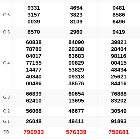
9331
4654
0481
3157
3823
8586
G.6
0039
8109
6496
6570
2960
9419
G.5
60838
84090
39821
78780
20388
28404
04017
83683
98116
77155
00829
00415
G.4
14477
53829
48434
40840
09318
25621
00486
38576
84416
66839
60654
76888
G.3
62410
13695
83202
56068
46677
30549
G.2
26048
49411
91893
G.1
796933
576339
750681
ĐB