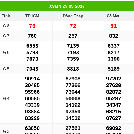
XSMN 25-05-2026
Tỉnh
TPHCM
Đồng Tháp
Cà Mau
76
72
91
G.8
760
257
832
G.7
6553
7135
6337
5793
7193
8217
G.6
7873
7359
3390
7043
8818
5189
G.5
90914
67908
97202
30485
77366
27629
95966
73044
82872
60585
56668
05287
G.4
43339
14192
34347
93884
97359
68215
83229
14532
07627
63850
27561
69092
G.3