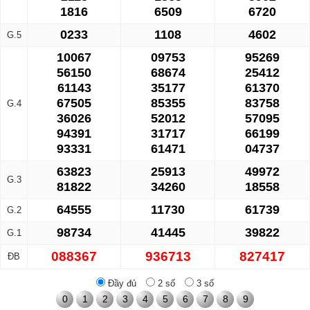
1816
6509
6720
0233
1108
4602
G.5
10067
09753
95269
56150
68674
25412
61143
35177
61370
67505
85355
83758
G.4
36026
52012
57095
94391
31717
66199
93331
61471
04737
63823
25913
49972
G.3
81822
34260
18558
64555
11730
61739
G.2
98734
41445
39822
G.1
088367
936713
827417
ĐB
Đầy đủ
2 số
3 số
0
1
2
3
4
5
6
7
8
9