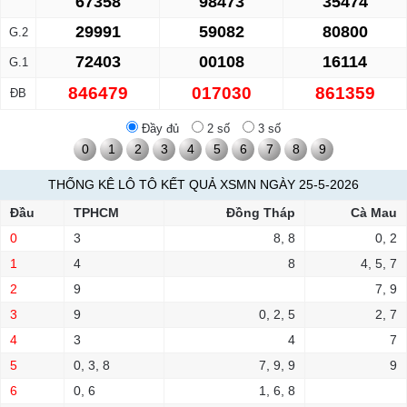
67358
98473
35474
29991
59082
80800
G.2
72403
00108
16114
G.1
846479
017030
861359
ĐB
Đầy đủ
2 số
3 số
0
1
2
3
4
5
6
7
8
9
THỐNG KÊ LÔ TÔ KẾT QUẢ XSMN NGÀY 25-5-2026
Đầu
TPHCM
Đồng Tháp
Cà Mau
0
3
8, 8
0, 2
1
4
8
4, 5, 7
2
9
7, 9
3
9
0, 2, 5
2, 7
4
3
4
7
5
0, 3, 8
7, 9, 9
9
6
0, 6
1, 6, 8