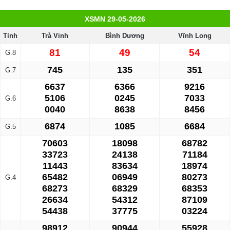
XSMN 29-05-2026
Tỉnh
Trà Vinh
Bình Dương
Vĩnh Long
81
49
54
G.8
745
135
351
G.7
6637
6366
9216
5106
0245
7033
G.6
0040
8638
8456
6874
1085
6684
G.5
70603
18098
68782
33723
24138
71184
11443
83634
18974
65482
06949
80273
G.4
68273
68329
68353
26634
54312
87109
54438
37775
03224
98912
90944
55928