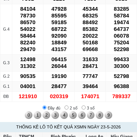
84104
47928
45344
83285
78730
85595
68325
58784
86570
59185
88492
19474
54022
68722
85382
64737
G.4
58464
92090
20022
06078
82240
18849
50168
75204
29470
43157
69668
52298
12498
06415
31633
99433
G.3
31302
26044
28471
30300
90535
19190
77747
52798
G.2
04001
28477
39464
96388
G.1
121910
020319
174071
789337
ĐB
Đầy đủ
2 số
3 số
0
1
2
3
4
5
6
7
8
9
THỐNG KÊ LÔ TÔ KẾT QUẢ XSMN NGÀY 23-5-2026
Đầu
TPHCM
Bình Phước
Long An
Hậu Giang